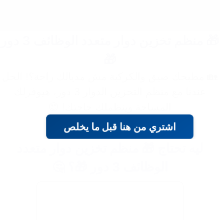
🎁 منظم تخزين دوار متعدد الوظائف 3 دور
🎁
🏡 مطبخك ضيق والكركبة مش مديالك راحة؟! الحل
عندنا مع منظم التخزين الدوار 3 دور، هيوفرلك
المساحة وينظملك حاجتك! 😍
اشتري من هنا قبل ما يخلص
ليه تحتاج 🎁 منظم تخزين دوار متعدد
الوظائف 3 دور 🎁؟ 🤔