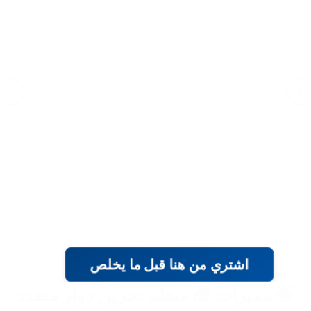
اشتري من هنا قبل ما يخلص
🌟 مميزات 🎁 منظم تخزين دوار متعدد