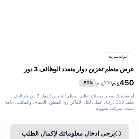
شحن مجاني و سريع لحد باب البيت
✔️ التوصيل خلال 48 ساعة من التأكيد.
أدوات منزلية
عرض منظم تخزين دوار متعدد الوظائف 3 دور
450
ج.م
ج.م
50
%-
900
لو مطبخك صغير ومحتاج تنظيم، منظم التخزين الدوار 3 دور هو الحل!
بيلف 360 درجة، عملي لكل الأماكن زي المطبخ، الحمام، والمكتب. خامة
متينة، بيتركب بسهولة،
يرجى ادخال معلوماتك لإكمال
الطلب