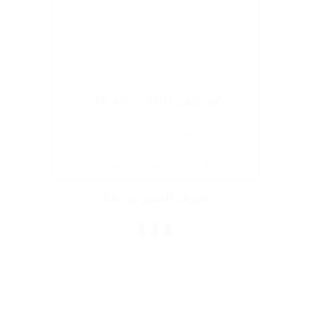
✔️ بيلف 360 درجة 🔄:
🌀 بيلف بسهولة لتوصلي لكل حاجة من
غير تعب أو كركبة. مثالي للوصول السريع
لأي حاجة بتدوري عليها.
شوف الصور من هنا
⬇️⬇️⬇️