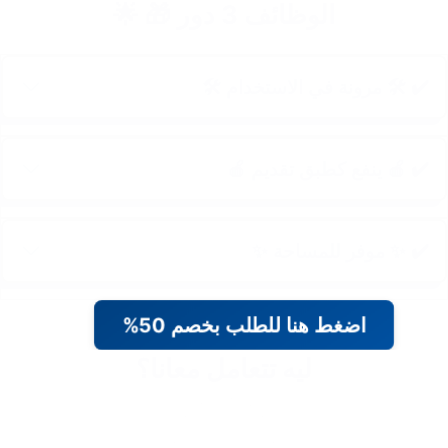
الوظائف 3 دور 🎁 🌟
✔️ 🛠️ مرونة في الاستخدام 🛠️
✔️ 🍎 ينفع كطبق تقديم 🍎
✔️ ✨ موفر للمساحة ✨
اضغط هنا للطلب بخصم 50%
ليه تتعامل معانا؟