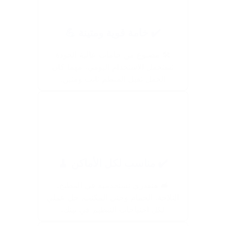
✔️ خامة قوية ومتينة 💪
🛠️ مصنوع من خامات عالية الجودة
تستحمل الاستخدام اليومي، مهما كان
الحمل تقيل المنظم ثابت ومتين.
✔️ مناسب لكل الأماكن 🧹
🛋️ هتقدري تستخدميه في المطبخ،
الثلاجة، الحمام وحتى المكتب. حل عملي
لكل احتياجات التنظيم في بيتك.