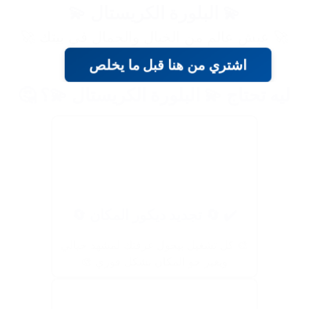
💫 البلورة الكريستال 💫
🚀 عيش عالم من الخيال والجمال في بيتك 🚀
اشتري من هنا قبل ما يخلص
ليه تحتاج 💫 البلورة الكريستال 💫؟ 🤔
✔️ 🔄 تجديد ديكور المكان 🔄
🎨 كل تشغيل بيحول غرفتك لمشهد خيالي
ويغير جو المكان بشكل فوري 🎨