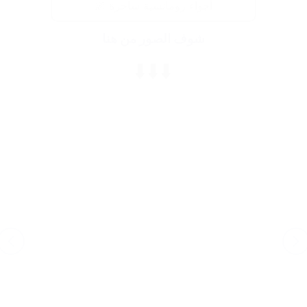
أجواء رومانسية ساحرة 🌌
شوف الصور من هنا
⬇️⬇️⬇️