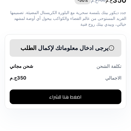
350
ج.م
ج.م
50
%-
700
جدد ديكور بيتك بلمسة سحرية مع البلورة الكريستال المضيئة. تصميمها
الفريد المستوحى من عالم الفضاء والكواكب بيحول أي أوضة لمشهد
خيالي، وبيدي بيتك روح فنية
يرجى ادخال معلوماتك لإكمال
الطلب
تكلفة الشحن
شحن مجاني
الاجمالي
350
ج.م
اضغط هنا للشراء