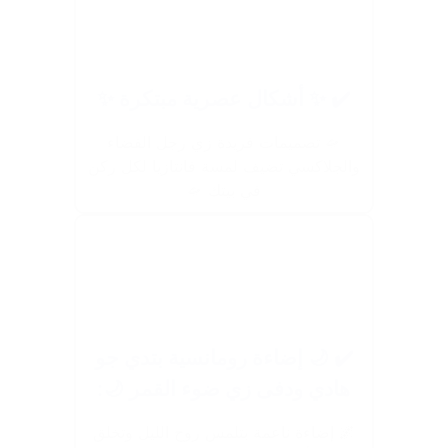
✔️ ✨ أشكال عصرية مبتكرة ✨
🛸 تصميمات فريدة زي رجل الفضاء
والجلاكسي تضيف لمسة فانتازيا لكل ركن
في بيتك 🛸
✔️ 🌙 إضاءة رومانسية بتدي جو
هادي ودفى زي ضوء القمر 🌙:
🌌 إضاءة ناعمة بتلمس روح الليل وتخلق