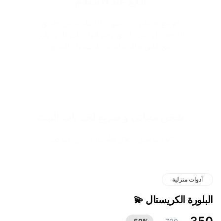
ادفع عند الاستلام
✔️ مع ضمان ضد عيوب الصناعه عن طريق
الصفحة او عن طريق رقم الواتساب الذي يأتي
مع فاتوره الشراء عند استلامك المنتج
شحن مجاني و سريع لحد باب البيت
✔️ التوصيل خلال 48 ساعة من التأكيد.
أدوات منزلية
البلورة الكريستال 💫