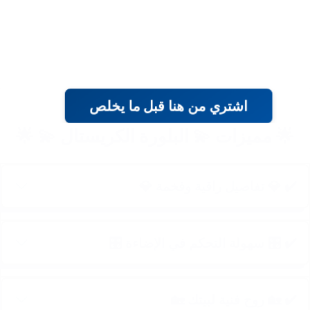
اشتري من هنا قبل ما يخلص
🌟 مميزات 💫 البلورة الكريستال 💫 🌟
✔️ 💎 تفاصيل راقية وفخمة 💎
✔️ 🎛️ سهولة التحكم في الإضاءة 🎛️
✔️ 🏡 روح فنية لبيتك 🏡