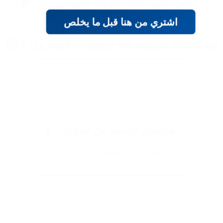
🚥 غير ديكور بيتك بسهولة ومن غير تعب 🏠
اشتري من هنا قبل ما يخلص
ليه تحتاج شريط ليد بريموت كونترول؟ 🤔
✔️ تطبيق للتحكم من الموبايل 📱
💡 سهولة في التحكم من موبايلك 📱
عشان تغير الإضاءة من مكانك.