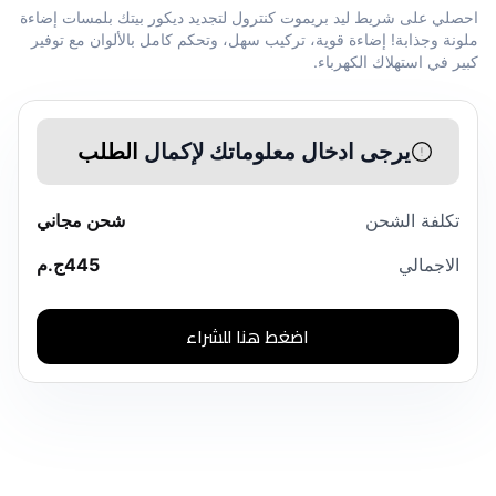
احصلي على شريط ليد بريموت كنترول لتجديد ديكور بيتك بلمسات إضاءة
ملونة وجذابة! إضاءة قوية، تركيب سهل، وتحكم كامل بالألوان مع توفير
كبير في استهلاك الكهرباء.
يرجى ادخال معلوماتك لإكمال
الطلب
تكلفة الشحن
شحن مجاني
الاجمالي
445
ج.م
اضغط هنا للشراء
منتجات مشابهة