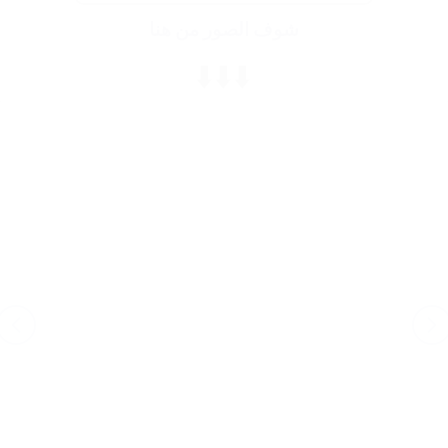
شوف الصور من هنا
⬇️⬇️⬇️