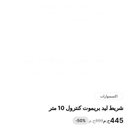
✔️ مع ضمان ضد عيوب الصناعه عن طريق
الصفحة او عن طريق رقم الواتساب الذي يأتي
مع فاتوره الشراء عند استلامك المنتج
شحن مجاني و سريع لحد باب البيت
✔️ التوصيل خلال 48 ساعة من التأكيد.
اكسسوارات
شريط ليد بريموت كنترول 10 متر
445
ج.م
ج.م
50
%-
890