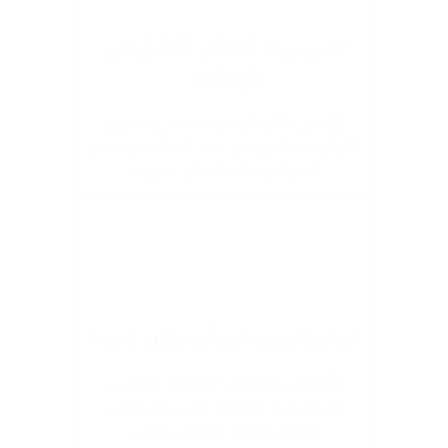
✔️ ريموت للتحكم الكامل في
الإضاءة:
🎛️ من خلال الريموت هتقدري تغيّري
الألوان، تتحكّمي في شدّة الإضاءة، وتعملي
الجو اللي يناسبك بكل سهولة.
✔️ استخدميه في أي مكان تحبيه:
🏠 الشريط مثالي للمكتبة، للدولاب،
الترابيزات، المطبخ، وحتى الشبابيك،
بيضيف لمسة حلوة في ثواني.