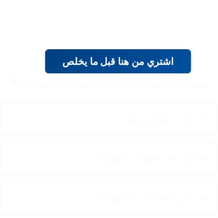
اشتري من هنا قبل ما يخلص
مميزات شريط الليد بريموت كونترول🌟
✔️ تركيب سهل وسريع:
✔️ توفير في استهلاك الكهرباء:
✔️ مثالي للمحلات والكافيهات: