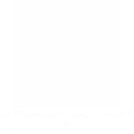
🚥 شريط ليد بريموت كنترول بطول 10 متر
🚥