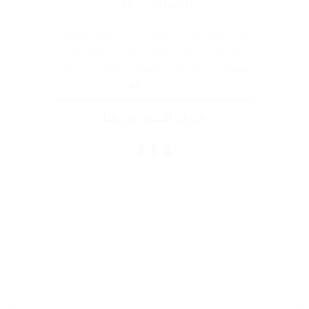
الاتجاهات 🔄:
🎯 رأسها بتتحرك 360 درجة كاملة عشان
توصلك لأضيق وأصعب الزوايا والأماكن
بسهولة، وحجمها المظبوط يخليها تدخل في
كل ركن 🏡
شوف الصور من هنا
⬇️⬇️⬇️