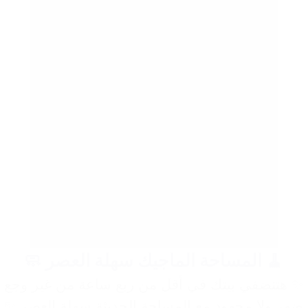
🧹 المساحة الماجيك سهلة العصر 🧼
✨ هتنضفي بيتك في أقل من ربع ساعة من غير وجع
ضهر ولا مجهود مع المساحة الحديثة سهلة العصر ✨