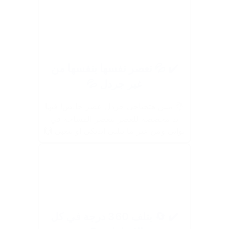
✔️ 💦 تعصر نفسها بنفسها من
غير جردل 💦
👌 مش هتحتاجي جردل عصر خالص! فيها
يد مخصصة للعصر بتعصر المساحة في
ثواني ومن غير ما تبللي إيديكي أو تتعبي 🙌
✔️ 🔄 بتلف 360 درجة في كل