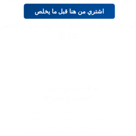
اشتري من هنا قبل ما يخلص
يه تحتاج 🧹 المساحة الماجيك سهلة العصر
🧼؟ 🤔
✔️ 🛠️ قطعة بلاستيك ذكية
للتنضيف والعصر 🛠️
✨ القطعة البلاستيكية الذكية بتسهل
عليكي العصر والتنضيف وتديكي نتيجة
أسرع وأنضف في وقت قياسي 🚀