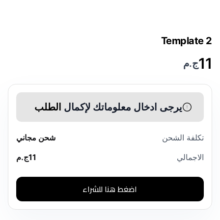
Template 2
11
ج.م
يرجى ادخال معلوماتك لإكمال
الطلب
تكلفة الشحن
شحن مجاني
الاجمالي
11
ج.م
اضغط هنا للشراء