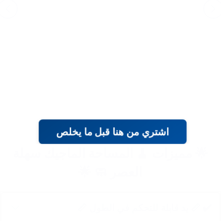
اشتري من هنا قبل ما يخلص
🌟 مميزات 🧹 المساحة الماجيك سهلة
العصر 🧼 🌟
✔️ 📏 يد قابلة للتحكم في الطول 📏