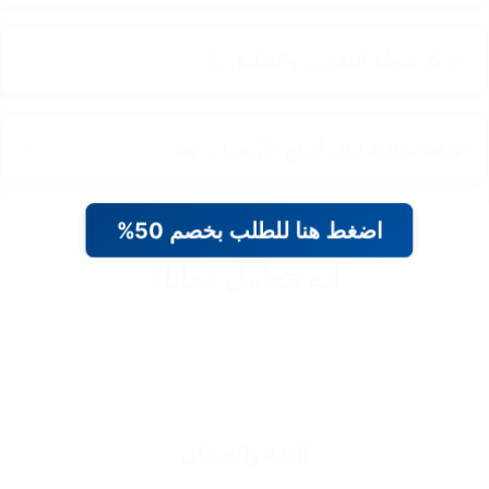
✔️ 🪝 سهلة التخزين والتعليق 🪝
✔️ 🏡 مثالية لكل أنواع الأرضيات 🏡
اضغط هنا للطلب بخصم 50%
ليه تتعامل معانا؟
الثقة والضمان