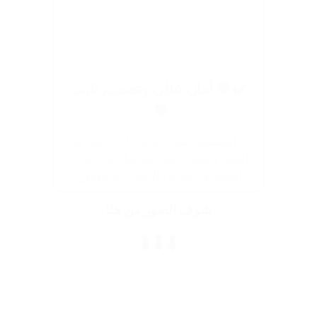
✔️ 🛡️ أمان عالي وتصميم ثابت
🛡️:
⚖️ التصميم المتين بيوفر ثبات كامل في
المية، ومقعد داخلي بيحافظ على توازن
الطفل ومنعه من الانقلاب أو الوقوع.
شوف الصور من هنا
⬇️⬇️⬇️