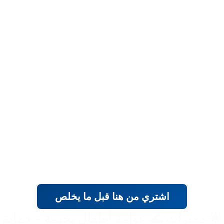
اشتري من هنا قبل ما يخلص
🌟 مميزات 🌊 عوامة أطفال بخيمة - حماية