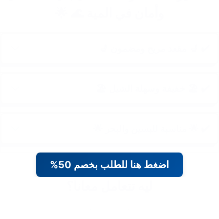
وأمان في المية 🌊 🌟
✔️ 💺 مقعد مريح ومضمون 💺
✔️ 🏖️ خفيفة وسهلة الشيل 🏖️
✔️ 🌟 مناسبة للبسين والبحر 🌟
اضغط هنا للطلب بخصم 50%
ليه تتعامل معانا؟