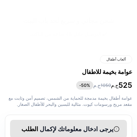
شحن مجاني و سريع لحد باب البيت
✔️ التوصيل خلال 48 ساعة من التأكيد.
ألعاب أطفال
عوامة بخيمة للاطفال
525
ج.م
ج.م
50
%-
1050
عوامة أطفال بخيمة مدمجة للحماية من الشمس، تصميم آمن وثابت مع
مقعد مريح ورسومات كيوت. مثالية للبسين والبحر للأطفال الصغار.
يرجى ادخال معلوماتك لإكمال
الطلب