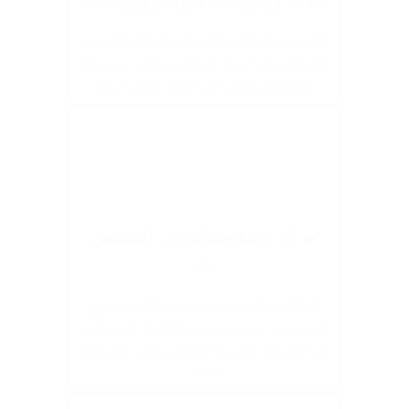
✔️ 🎨 رسومات ملونة وكيوت 🎨
🐠 رسومات الأسماك والمخلوقات البحرية
الجذابة بتشد انتباه الطفل وبتخليه مبسوط
ومتحمس للعب في المية طول اليوم.
✔️ ☀️ خيمة حماية من الشمس
☀️
🌿 الخيمة المدمجة بتحجب الأشعة فوق
البنفسجية وبتحمي بشرة الطفل الحساسة
من الحروق وضربة الشمس وانت بتستمتع
بالبحر.