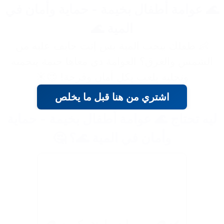
🌊 عوامة أطفال بخيمة - حماية وأمان في
المية 🌊
👶 طفلك بيحب المية بس إنت خايف عليه من
الشمس والغرق؟ العوامة دي معاها خيمة بتحميه
وتخليه يلعب بكل أمان وفرحة! 😍☀️
اشتري من هنا قبل ما يخلص
ليه تحتاج 🌊 عوامة أطفال بخيمة - حماية
وأمان في المية 🌊؟ 🤔