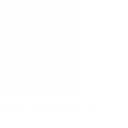
👩‍👧‍👦 نفسك في مكان آمن ولطيف يخلي 