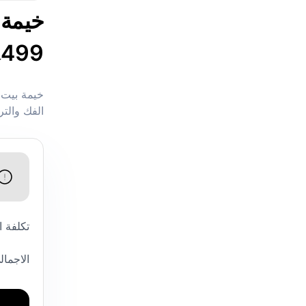
خيمة 
499
ج
خيمة بيت 
الفك والتر
تكلفة 
الاجمال