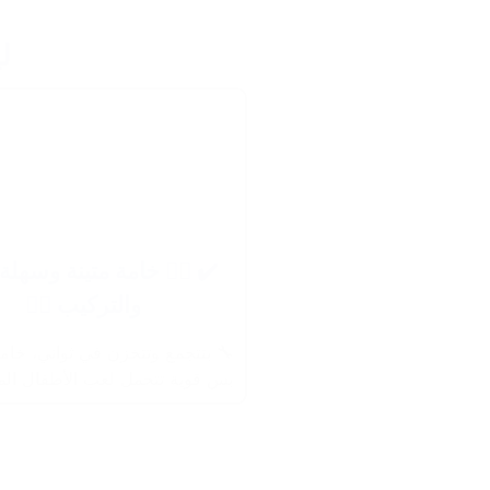

‍♀️ خامة متينة وسهلة الفك
والتركيب 🧍‍♀️
ع وتتخزن في ثواني، خامتها خفيفة
تتحمل لعب الأطفال المستمر 💪