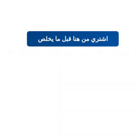
اشتري من هنا قبل ما يخلص
 مميزات 🏕️ خيمة بيت الكور للأطفال 🏕️ 