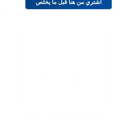
اشتري من هنا قبل ما يخلص
ليه تحتاج 🏕️ خيمة بيت الكور للأطفال 🏕️؟ 
وكبيرة
✔️ 🎨 ألوان جذابة وتصميم
✔️ 🧍
يخطف العين 🎨
فل يلعبوا
 من الخبط
🎨 شكلها المرح بيشجع الطفل يدخل يلعب
🔧 بتتجم
ويتخيل إنها بيته أو قلعته السحرية 🏰
بس قوية 
شوف الصور من هنا