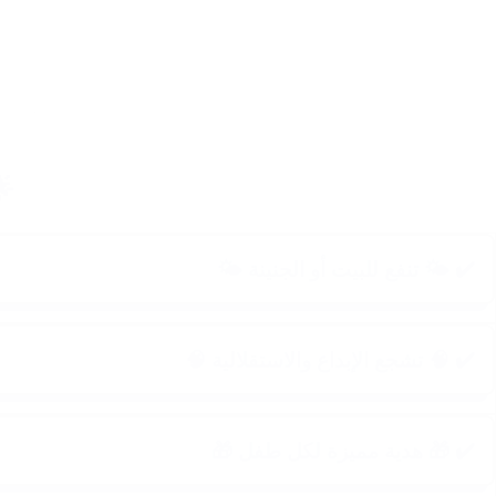
🌟
✔️ 🌤️ تنفع للبيت أو الجنينة 🌤️
✔️ 🧠 تشجع الإبداع والاستقلالية 🧠
✔️ 🎁 هدية مميزة لكل طفل 🎁