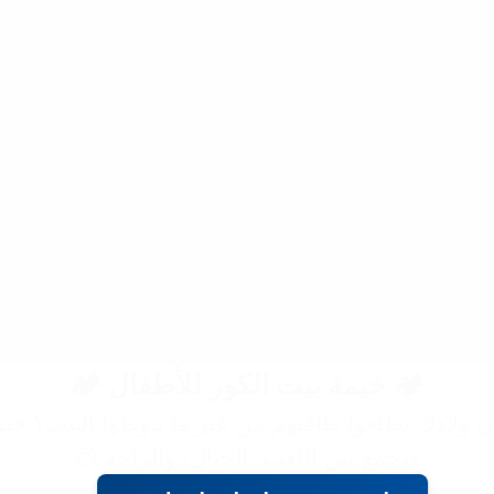
🏕️ خيمة بيت الكور للأطفال 🏕️
ولادك يطلعوا طاقتهم من غير ما يبوظوا البيت؟ خي
هيجمع بين اللعب، الخيال، والراحة 😍