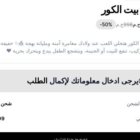
بيت الكور
.م
998
ج.م
%-
50
الكور هتخلي اللعب عند ولادك مغامرة آمنة ومليانة بهجة 🎪✨ خفيفة
كيب، تنفع للبيت أو الجنينة، وبتشجع الطفل يبدع ويتحرك بحرية ❤️
يرجى ادخال معلوماتك لإكمال
الطلب
الشحن
شحن م
ي
99