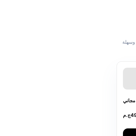
 وسهلة
جاني
4
ج.م