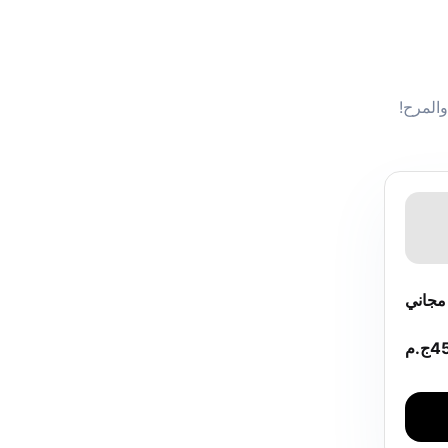
 والمرح!
جاني
4
ج.م