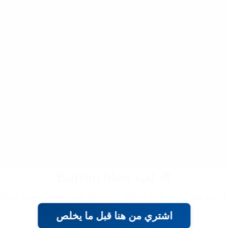
🎨 لعبة Button Idea
Butto هتخليه يستمتع ويتعلّم في نفس الوقت!
اشتري من هنا قبل ما يخلص