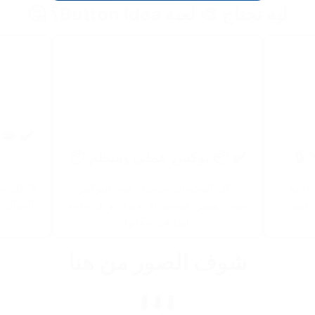
ليه تحتاج 🎨 لعبة Button Idea؟ 🤔
✔️ 📦 بوكس عملي ومنظم 📦
 مصنوعة من خامات ABS عالية
✨ كل المكونات بتتخزن جوه البوكس،
🎯 كل صو
 إيدين
يعني مفيش فوضى أو بعثرة، وكل حاجة
الخيال،
دايمًا في مكانها.
شوف الصور من هنا
⬇️⬇️⬇️