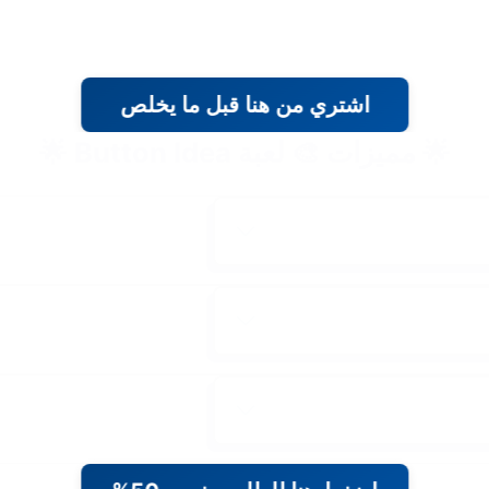
اشتري من هنا قبل ما يخلص
🌟 مميزات 🎨 لعبة Button Idea 🌟