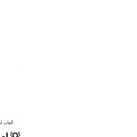
الثقة والضمان
✔️ ضمان استبدال و استرجاع لمدة 14
ألعاب أ
💡 لعبة n Idea