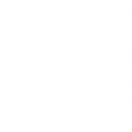
✔️ 🧩 12 صورة مختلفة مليانة
تحديات 🧩:
رة بتشجع طفلك على التركيز،
 واختيار اللون الصح في المكان
الصح بكل سهولة.