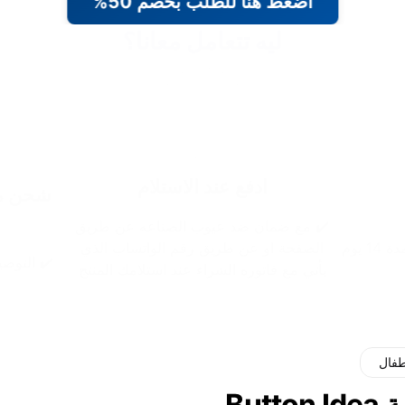
اضغط هنا للطلب بخصم 50%
ليه تتعامل معانا؟
ادفع عند الاستلام
شحن مج
✔️ مع ضمان ضد عيوب الصناعه عن طريق
 يوم
الصفحة او عن طريق رقم الواتساب الذي
✔️ التوصيل خلال 48 
يأتي مع فاتوره الشراء عند استلامك المنتج
طفال
Butto