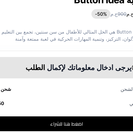
.م
900
ج.م
%-
50
لعبة Button Idea هي الحل المثالي للأطفال من سن سنتين، تجمع بين التعليم
ألوان، التركيز، وتنمية المهارات الحركية في لعبة ممتعة وآمنة
يرجى ادخال معلوماتك لإكمال
الطلب
الشحن
شحن م
ي
50
اضغط هنا للشراء