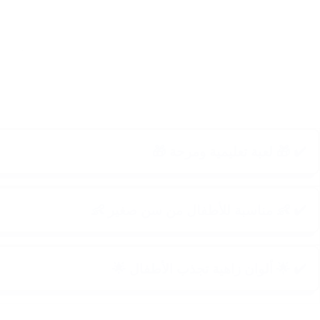
✔️ 🎁 لعبة تعليمية ومرحة 🎁
✔️ 👶 مناسبة للأطفال من سن صغير 👶
✔️ 🌟 ألوان زاهية تجذب الأطفال 🌟