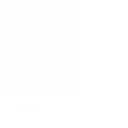
🙋‍♀️ ابنك مش بيركّز أو بيزهق بسرعة؟ n Idea