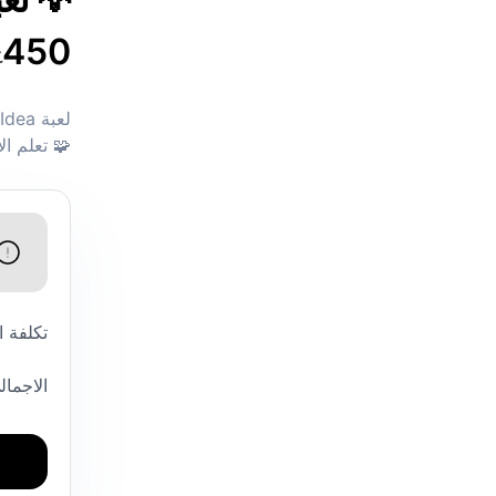
450
ج
🧩 تعلم ال
تكلفة 
الاجمال