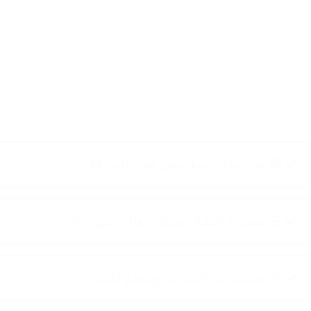
✔️ 💾 نقل بيانات صاروخي في ثواني 💾
✔️ 💪 مصنوع علشان يعيش معاك سنين 💪
✔️ ✨ تصميم ضد التشابك ومنظم دايماً ✨