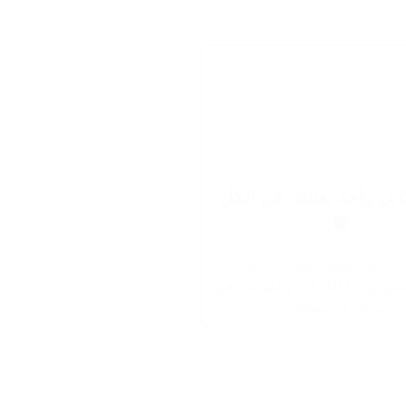
ابل واحد يغنيك عن الكل
🛡:
كابل واحد بس هيحل محل 4 كابلات
عني وداعاً للكركبة والفوضى في
مكتبك أو شنطتك.