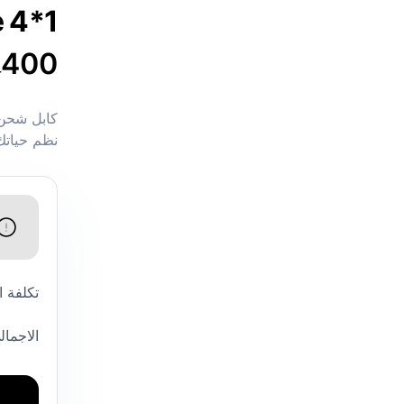
e 4*1
400
ج
نظم حياتك
تكلفة 
الاجمال