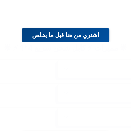
اشتري من هنا قبل ما يخلص
🌟 مميزات ⚡ كابل شحن سريع 4*1 ⚡ 🌟