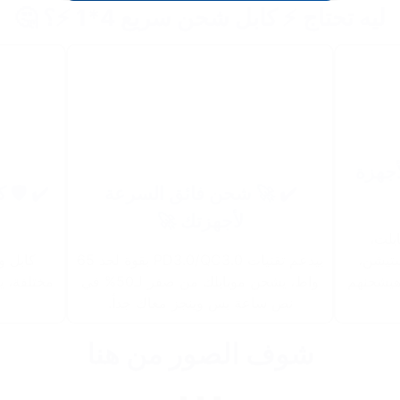
ليه تحتاج ⚡ كابل شحن سريع 4*1 ⚡؟ 🤔
أجهزة
✔️ 🚀 شحن فائق السرعة
✔️ 🛡 ك
لأجهزتك 🚀
بلت،
ستيشن،
بيدعم تقنيات PD3.0/QC3.0 بقوة لحد 65
هيشحنهم
واط، يشحن موبايلك من صفر لـ50% في
مختلفة، ي
نص ساعة بس وينجز معاك جداً.
شوف الصور من هنا