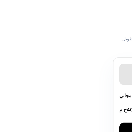
 طويل.
جاني
4
ج.م