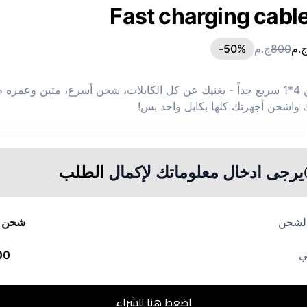
Fast charging cabl
.م
800
ج.م
%-
50
كابل شحن 4*1 سريع جداً - يغنيك عن كل الكابلات، شحن أسرع، متين وعمره
 واشحن أجهزتك كلها بكابل واحد بس!
يرجى ادخال معلوماتك لإكمال
الطلب
الشحن
شحن م
ي
00
اضغط هنا للشراء