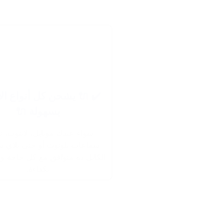
✔️ 🔌 يشحن كل أنواع ال
بسهولة 🔌
سواء عندك موبايل، لابتوب، تا
سماعات بلوتوث أو حتى بلاي 
الكابل ده متوافق مع كل حاجة و
بكفاءة.