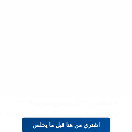
⚡ قطعتين كابل شحن سريع 4*1 ⚡
ش كويس ومسببة لعبكة؟ جبنالك الحل اللي هينقلك لع
اشتري من هنا قبل ما يخلص