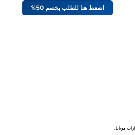
اضغط هنا للطلب بخصم 50%
ليه تتعامل معانا؟
ادفع عند الاستلام
شحن مج
✔️ مع ضمان ضد عيوب الصناعه عن طريق
 يوم
الصفحة او عن طريق رقم الواتساب الذي
✔️ التوصيل خلال 48 
يأتي مع فاتوره الشراء عند استلامك المنتج
ات موبايل