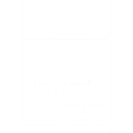
🎥 لو بتصوري فيديوهات أو تيك توك في
العربية، المراية دي هتديكي إضاءة
احترافية زي الرينج لايت بالظبط عشان
المحتوى يطلع بيرفيكت.
✔️ 🔋 بطارية جبارة بتدوم 8
ساعات 🔋
⚡ اشحنيها مرة وانسيها! هتكمل معاكي في
السفر والمشاوير الطويلة من غير ما
تفصل، ومعاها كابل USB للشحن السريع.