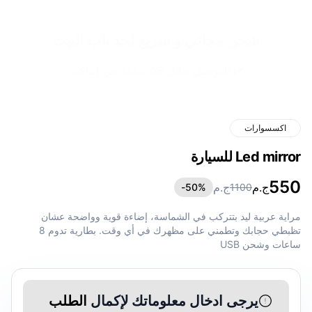
شحن مجاني و سريع لحد باب البيت
✔️ التوصيل خلال 48 ساعة من التأكيد.
اكسسوارات
Led mirror للسيارة
550
ج.م
ج.م
50
%-
1100
مراية عربية ليد بتتركب في الشماسة، إضاءة قوية وواضحة عشان
تظبطي حجابك وتطمني على مظهرك في أي وقت. بطارية تدوم 8
ساعات وشحن USB
يرجى ادخال معلوماتك لإكمال
الطلب