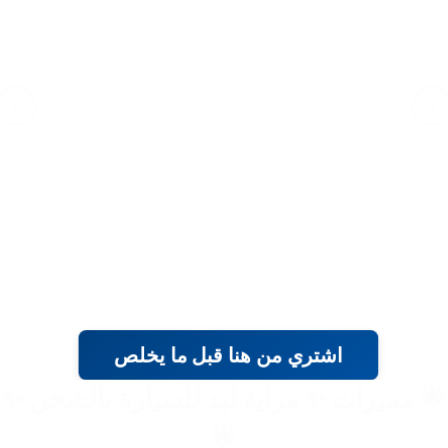
اشتري من هنا قبل ما يخلص
 مميزات ✨ مراية ليد للسيارة بالشحن ✨
🌟