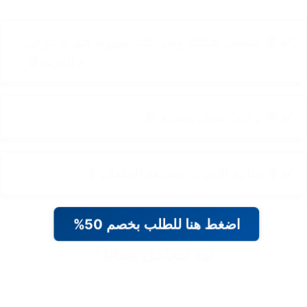
✔️ 🧕 ضبطي شكلك وطرحتك بسهولة قبل م تنزلي
م العربية🧕
✔️ 🛠️ تركيب سهل وسريع 🛠️
✔️ 🤱 مثالية للأمهات ومتابعة الأطفال 🤱
اضغط هنا للطلب بخصم 50%
ليه تتعامل معانا؟