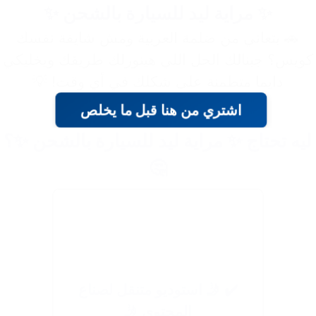
✨ مراية ليد للسيارة بالشحن ✨
🚗 بتعاني من ضلمة العربية ومش شايفة نفسك
كويس؟ جبنالك الحل اللي هينورلك طريقك ويخليكي
دايما متطمنة على شكلك في أي وقت! 💡
اشتري من هنا قبل ما يخلص
ليه تحتاج ✨ مراية ليد للسيارة بالشحن ✨؟
🤔
✔️ 🤳 استوديو متنقل لصناع
المحتوى 🤳