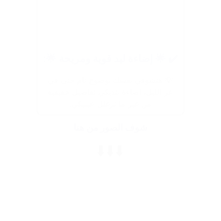
✔️ 🌟 إضاءة ليد قوية ومريحة 🌟:
💡 هتشوفي نفسك بوضوح تام حتى في
عز الليل، إضاءة بتديكي تفاصيل حقيقية
من غير ما تزغلل عينيكي.
شوف الصور من هنا
⬇️⬇️⬇️