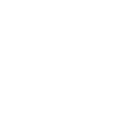
📦 بحجمها المناسب طفلك يقدر ياخدها
معاه لأي مكان بسهولة، سواء في البيت أو
عند الأصدقاء.
✔️ 🧩 مجموعة أشكال متنوعة 🧩
🖼️ بييجي معاها أشكال ورسومات
مغناطيسية عشان الطفل يشكل بيها ويبدع
في تصميم أشكال جديدة كل مرة.