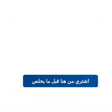
اشتري من هنا قبل ما يخلص
🌟 مميزات 📚 سبورة تعليمية و بازل
مغناطيسي 🎨 🌟