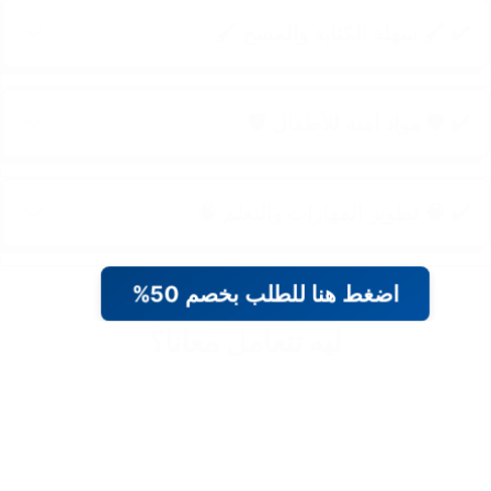
✔️ 🖌️ سهلة الكتابة والمسح 🖌️
✔️ 🛡️ مواد آمنة للأطفال 🛡️
✔️ 🧠 تطوير المهارات والتعلم 🧠
اضغط هنا للطلب بخصم 50%
ليه تتعامل معانا؟