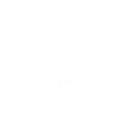
✔️ 🌟 وجهين للاستخدام 🌟:
✍️ جانب للكتابة بالطباشير عشان الطفل
يكتب ويرسم، والجانب التاني بازل
مغناطيسي مليان رسومات وأشكال
عشان ينمي خياله وإبداعه.
شوف الصور من هنا
⬇️⬇️⬇️