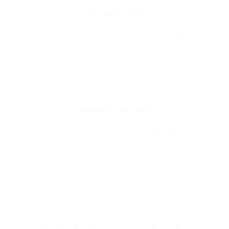
الثقة والضمان
✔️ ضمان استبدال و استرجاع لمدة 14 يوم
ادفع عند الاستلام
✔️ مع ضمان ضد عيوب الصناعه عن طريق
الصفحة او عن طريق رقم الواتساب الذي يأتي
مع فاتوره الشراء عند استلامك المنتج
شحن مجاني و سريع لحد باب البيت