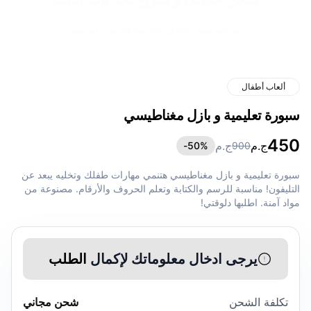
✔️ التوصيل خلال 48 ساعة من التأكيد.
ألعاب أطفال
سبورة تعليمية و بازل مغناطيسي
450
ج.م
ج.م
50
%-
900
سبورة تعليمية و بازل مغناطيسي هتنمي مهارات طفلك وتخليه يبعد عن
التليفون! مناسبة للرسم والكتابة وتعلم الحروف والأرقام. مصنوعة من
مواد آمنة. اطلبها دلوقتي!
يرجى ادخال معلوماتك لإكمال
الطلب
تكلفة الشحن
شحن مجاني