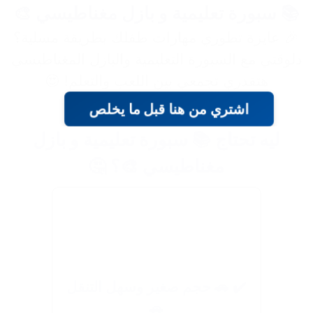
📚 سبورة تعليمية و بازل مغناطيسي 🎨
🎉 عايزة تطوري مهارات طفلك بطريقة مسلية؟
دلوقتي مع السبورة التعليمية والبازل المغناطيسي
هتقدري تجمعي بين اللعب والتعلم! 😍
اشتري من هنا قبل ما يخلص
ليه تحتاج 📚 سبورة تعليمية و بازل
مغناطيسي 🎨؟ 🤔
✔️ 🚗 حجم صغير وسهل التنقل
🚗