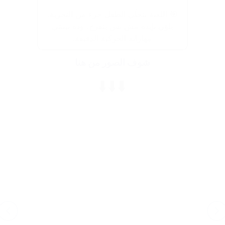
🎯 اللعبة بتخلّي الطفل جزء من التجربة،
يلوّن بإيده مش بس يتفرج، وده بينمّي
مهاراته الحركية الدقيقة.
شوف الصور من هنا
⬇️⬇️⬇️