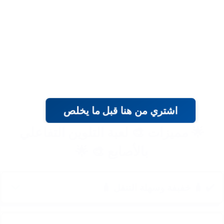
اشتري من هنا قبل ما يخلص
🌟 مميزات 🎨 لعبة التلوين التفاعلي
بالأصابع 🎨 🌟
✔️ 🧳 خفيفة وسهلة التنقل 🧳