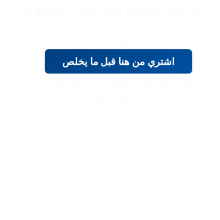
🎨 لعبة التلوين التفاعلي بالأصابع 🎨
👶 ابنك صغير وعاوز حاجة تجمع بين اللعب والتعليم؟
لعبة التلوين بالأصابع هتحققلك ده بسهولة! 🎉
اشتري من هنا قبل ما يخلص
ليه تحتاج 🎨 لعبة التلوين التفاعلي بالأصابع
🎨؟ 🤔
✔️ 🚿 سهلة التنظيف 🚿
🧼 ألوان قابلة للغسل وبتتنضف بوايبس
بسهولة، يعني ولا فوضى ولا قلق.