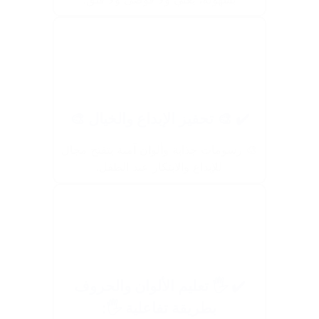
✔️ 🎨 تحفيز الإبداع والخيال 🎨
🎨 رسومات جذابة وألوان آمنة بتفتح مجال
للإبداع والابتكار عند الطفل.
✔️ 🖐️ تعليم الألوان والحروف
بطريقة تفاعلية 🖐️: