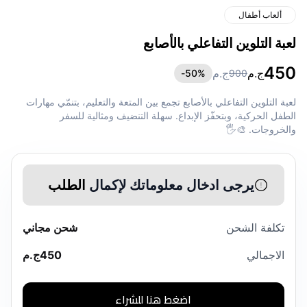
ألعاب أطفال
لعبة التلوين التفاعلي بالأصابع
450
ج.م
ج.م
50
%-
900
لعبة التلوين التفاعلي بالأصابع تجمع بين المتعة والتعليم، بتنمّي مهارات
الطفل الحركية، وبتحفّز الإبداع. سهلة التنضيف ومثالية للسفر
والخروجات. 🎨🖐️
يرجى ادخال معلوماتك لإكمال
الطلب
تكلفة الشحن
شحن مجاني
الاجمالي
450
ج.م
اضغط هنا للشراء