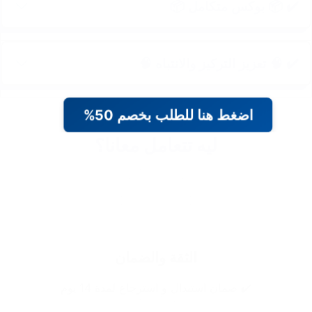
✔️ 📦 بوكس متكامل 📦
✔️ 🧠 تعزيز التركيز والانتباه 🧠
اضغط هنا للطلب بخصم 50%
ليه تتعامل معانا؟
الثقة والضمان
✔️ ضمان استبدال و استرجاع لمدة 14 يوم