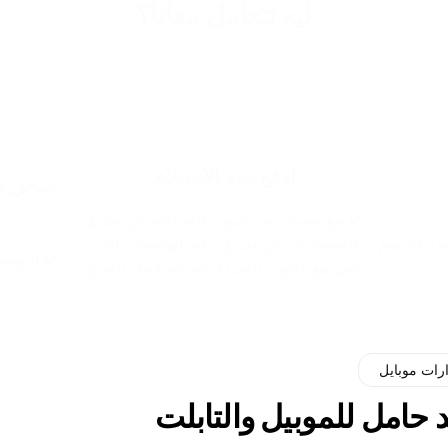
ليه تتعامل معانا؟
ادفع عند الاستلام
شحن مج
✔️ مع ضمان ضد عيوب الصناعه عن طريق
 يوم
الصفحة او عن طريق رقم الواتساب الذي
✔️ التوصيل خلال 48 
يأتي مع فاتوره الشراء عند استلامك المنتج
ات موبايل
 حامل للموبيل والتابلت