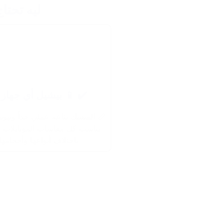
ليه تحتا
✔️ 📱 بيشيل أي جهاز 
📏 المشبك بتاعه عملي جداً وبي
يناسب كل مقاسات الموبايلات و
باختلاف أنواعها وأحجامها.