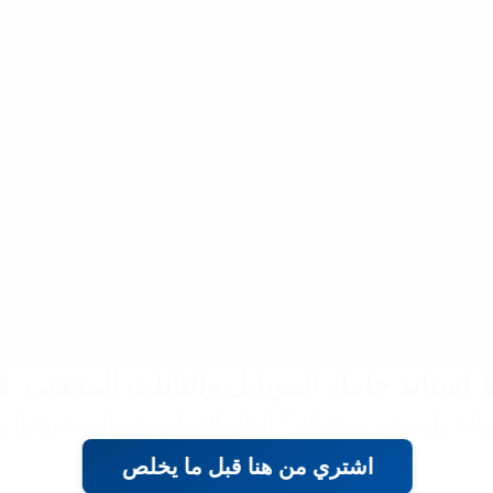
📱 استاند حامل الموبايل والتابلت المعدني 
طويلة وإيديكم بتوجعكم؟ الحل العملي عشان تتفرجوا
اشتري من هنا قبل ما يخلص