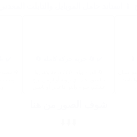
ج 📱 استاند حامل الموبايل والتابلت المعدني
📱
✔️ 🔄 حرية حركة كاملة 🔄
✔️ 🦾
وسع عشان
🔄 الذراع بيلف 360 درجة وتقدروا
💎 مصنوع 
التابلت
تظبطوه على أي زاوية أو ارتفاع يريح
ومتينة ج
عينيكم، سواء وأنتوا قاعدين أو نايمين.
وب
شوف الصور من هنا
⬇️⬇️⬇️