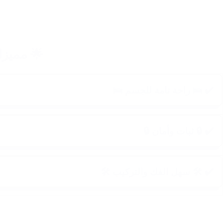
🌟 مميزا
✔️ 🛌 راحة تامة للجسم 🛌
✔️ 🔒 ثبات وأمان 🔒
✔️ 🛠️ سهل الفك والتركيب 🛠️