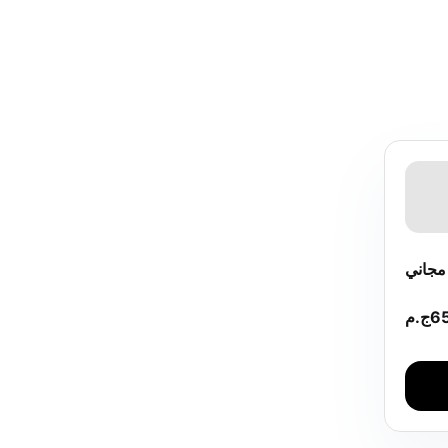
جاني
6
ج.م