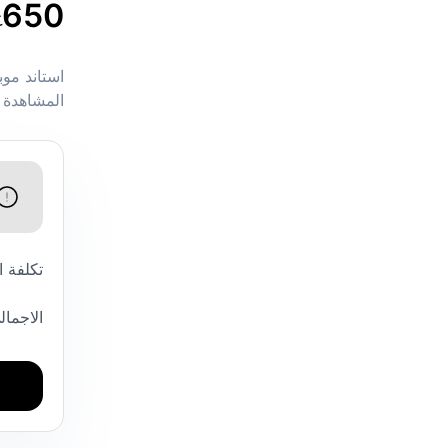
650
ج
استاند موب
المشاهدة 
تكلفة 
الاجمال