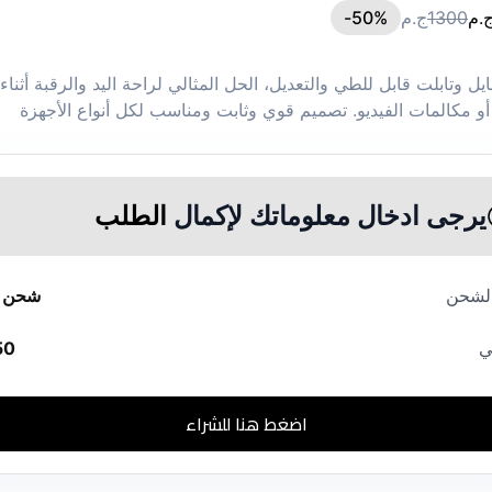
.م
1300
ج.م
%-
50
ايل وتابلت قابل للطي والتعديل، الحل المثالي لراحة اليد والرقبة أثناء
أو مكالمات الفيديو. تصميم قوي وثابت ومناسب لكل أنواع الأجهزة
يرجى ادخال معلوماتك لإكمال
الطلب
الشحن
شحن م
ي
50
اضغط هنا للشراء