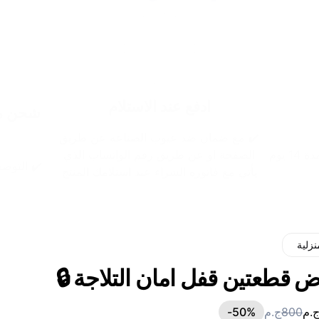
ادفع عند الاستلام
شحن مج
✔️ مع ضمان ضد عيوب الصناعه عن طريق
 يوم
الصفحة او عن طريق رقم الواتساب الذي
✔️ التوصيل خلال 48 
يأتي مع فاتوره الشراء عند استلامك المنتج
نزلية
ض قطعتين قفل امان التلاجة 🔒
.م
800
ج.م
%-
50