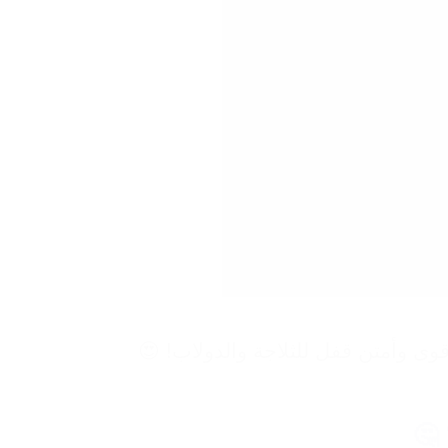
وى وأمتن قفل للثلاجة والدولاب! 😍
 🤔