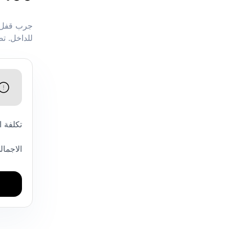
جرب قفل ال
للداخل. تص
تكلفة 
الاجمال