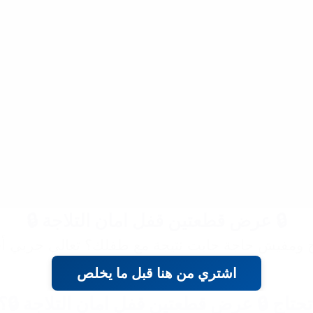
🔒 عرض قطعتين قفل امان التلاجة 🔒
اج ومفيش حاجة جابت نتيجة مع طفلك؟ تعالي جربي أق
اشتري من هنا قبل ما يخلص
تحتاج 🔒 عرض قطعتين قفل امان التلاجة 🔒؟