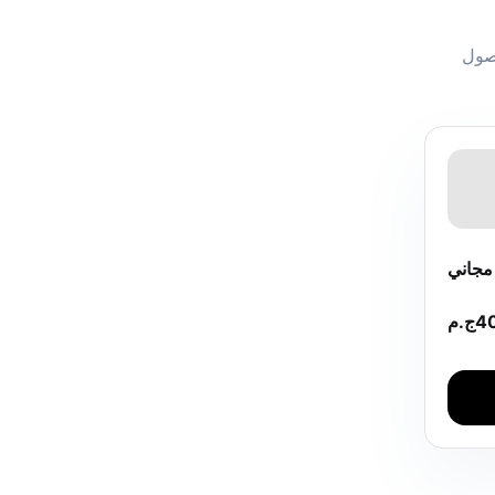
وصول
جاني
4
ج.م