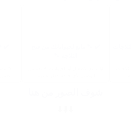
ثلاجات
✔️ 🐾 مانع لحيواناتك من فتح
✔️ 
الثلاجة 🐾
لثلاجات
🔒 بيمنع الأطفال أو الحيوانات الأليفة من
🔧 مصن
م.
الوصول لأي حاجة خطر عليهم.
يضمن ل
شوف الصور من هنا
⬇️⬇️⬇️