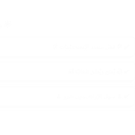
 🌟
✔️ 🛠️ قفل متعدد الاستخدامات 🛠️
✔️ 🔐 يُفتح ويُغلق تلقائيًا 🔐
✔️ 🧹 سهل الإزالة بدون ضرر 🧹