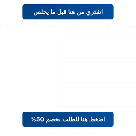
اشتري من هنا قبل ما يخلص
مميزات 🔒 عرض قطعتين قفل امان التلاجة 
اضغط هنا للطلب بخصم 50%
ليه تتعامل معانا؟