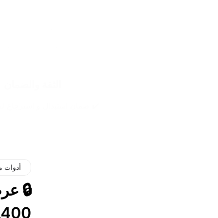
الثقة والضمان
✔️ ضمان استبدال و استرجاع لمدة 14
أدوات م
🔒 عر
400
ج