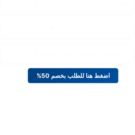
✔️ 🧒 مناسب للأطفال من سن 3 سنين 🧒
✔️ 🛡️ آمن وخامات عالية الجودة 🛡️
✔️ 🎁 مجموعة متكاملة للتعلم والتسلية 🎁
اضغط هنا للطلب بخصم 50%
ليه تتعامل معانا؟