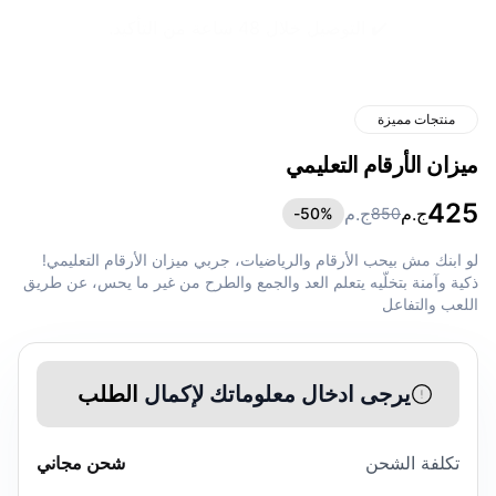
✔️ التوصيل خلال 48 ساعة من التأكيد.
منتجات مميزة
ميزان الأرقام التعليمي
425
ج.م
ج.م
50
%-
850
لو ابنك مش بيحب الأرقام والرياضيات، جربي ميزان الأرقام التعليمي!
ذكية وآمنة بتخلّيه يتعلم العد والجمع والطرح من غير ما يحس، عن طريق
اللعب والتفاعل
يرجى ادخال معلوماتك لإكمال
الطلب
تكلفة الشحن
شحن مجاني