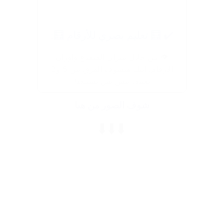
✔️ 🧮 تعليم بصري للأرقام 🧮:
👁️ من خلال ميزان الضفدع وأوزان
الأرقام، ابنك هيشوف الفرق بين 5 و2
بعينه، مش بس يسمعه!
شوف الصور من هنا
⬇️⬇️⬇️