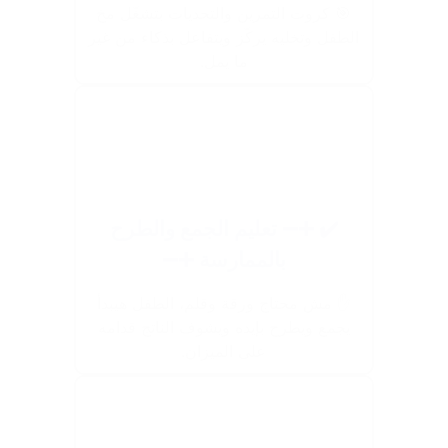
🎯 كروت التمرين والتحديات بتشغّل مخ
الطفل وتخليه يركّز ويتفاعل بذكاء من غير
ما يمل.
✔️ ➕➖ تعليم الجمع والطرح
بالممارسة ➕➖
✋ مش محتاج ورقة وقلم، الطفل هيبدأ
يجمع ويطرح بإيده ويشوف الناتج قدامه
على الميزان.