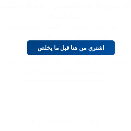
️ ميزان الأرقام التعليمي - لعبة الرياضيات
التفاعلية ⚖️
😩 ابنك بيكره الرياضيات؟ اللعبة دي هتخلّيه يعشق
الأرقام ويتعلم من غير ما يحس! 🎉
اشتري من هنا قبل ما يخلص
ليه تحتاج ⚖️ ميزان الأرقام التعليمي - لعبة
الرياضيات التفاعلية ⚖️؟ 🤔
✔️ 🧠 ينمّي الذكاء والتركيز 🧠