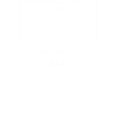
✔️ 4 قلوب مرصعة بالكريستال
💎:
🌟 السلسلة بتتزين بأربع قلوب ساحرة
مليانة بأحجار كريستال لامعة تخطف
الأنظار وتضيف لمسة مميزة لأي مظهر.
🌟
شوف الصور من هنا
⬇️⬇️⬇️