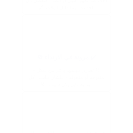
316، ضد تغيير اللون أو الصدأ، هتفضل زي
الجديدة مهما طال الوقت. 🔗
✔️ مرونة في الارتداء 🔄
👗 تقدري تلبسيها بأكتر من شكل -
مفتوحة أو مقفولة - علشان تناسب كل
مود وستايل بكل سهولة. 👗