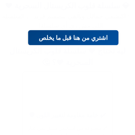
💎 سلسلة قلوب الكريستال السحرية ❤️
✨ اكتشفي جمالك وتألقى بتصميم فريد … السلسلة
اللي مش زي أي سلسلة! ✨
اشتري من هنا قبل ما يخلص
ليه تحتاج ❤️ سلسلة قلوب الكريستال
السحرية ❤️؟ 🤔
✔️ خامة مقاومة لتغيير اللون 🛡️
🔗 مصنوعة من استانلس ستيل نقي عيار