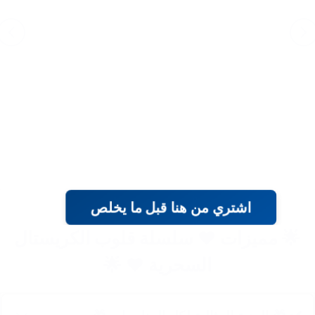
اشتري من هنا قبل ما يخلص
🌟 مميزات ❤️ سلسلة قلوب الكريستال
السحرية ❤️ 🌟