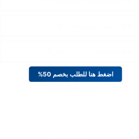
✔️ 🎁 الهدية المثالية لكل المناسبات 🎁
✔️ 🔥 تصميم حصري ومحدود 🔥
✔️ 💰 خصم خاص لأول 100 عميل 💰
اضغط هنا للطلب بخصم 50%
ليه تتعامل معانا؟
الثقة والضمان