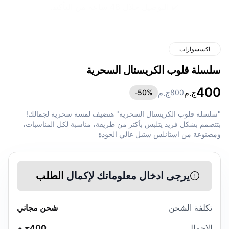
✔️ التوصيل خلال 48 ساعة من التأكيد.
اكسسوارات
سلسلة قلوب الكريستال السحرية
400
ج.م
ج.م
50
%-
800
"سلسلة قلوب الكريستال السحرية" هتضيف لمسة سحرية لجمالك!
بتتصمم بشكل فريد يتلبس بأكتر من طريقة، مناسبة لكل المناسبات،
ومصنوعة من استانلس ستيل عالي الجودة
يرجى ادخال معلوماتك لإكمال
الطلب
تكلفة الشحن
شحن مجاني
الاجمالي
400
ج.م