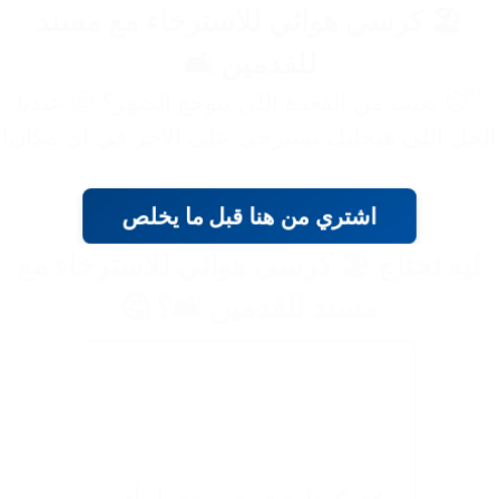
🏖️ كرسي هوائي للاسترخاء مع مسند
للقدمين 🛋️
😴 تعبت من القعدة اللي بتوجّع الضهر؟ 😫 عندنا
لحل اللي هيخليك تسترخي على الآخر في أي مكان!
✨
اشتري من هنا قبل ما يخلص
ليه تحتاج 🏖️ كرسي هوائي للاسترخاء مع
مسند للقدمين 🛋️؟ 🤔