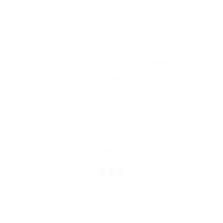
✔️ ☁️ تصميم ذكي لراحة الجسم
☁️:
تصميم مريح بيدعم الظهر والرقبة، ومعاه
مسند للقدمين عشان تحس إنك قاعد على
كنب فاخر.
شوف الصور من هنا
⬇️⬇️⬇️