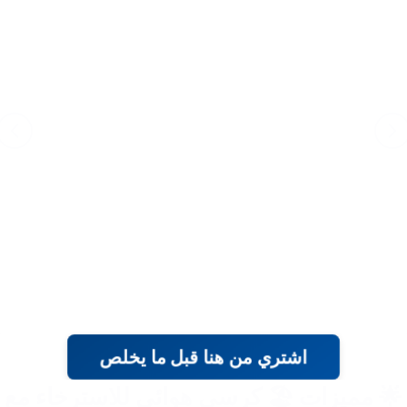
اشتري من هنا قبل ما يخلص
🌟 مميزات 🏖️ كرسي هوائي للاسترخاء مع