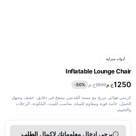
شحن مجاني و سريع لحد باب البيت
✔️ التوصيل خلال 48 ساعة من التأكيد.
أدوات منزلية
Inflatable Lounge Chair
1250
ج.م
ج.م
50
%-
2500
كرسي هوائي مريح مع مسند للقدمين بيتنفخ في دقايق، خفيف وسهل
الحمل، خامة قوية ومقاوم للمياه، مناسب للبيت، البلكونة، الرحلات
والتخييم.
يرجى ادخال معلوماتك لإكمال
الطلب