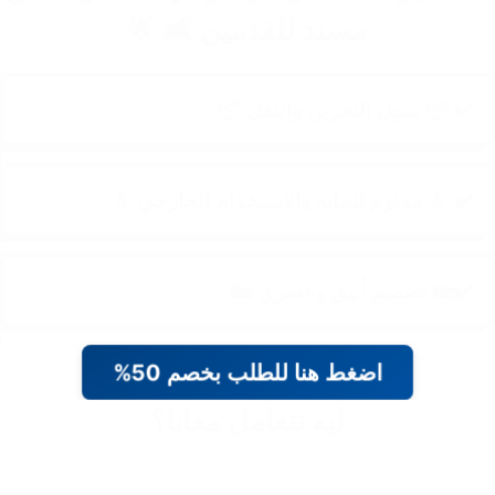
مسند للقدمين 🛋️ 🌟
✔️ 📦 سهل التخزين والنقل 📦
✔️ 💧 مقاوم للماية والاستخدام الخارجي 💧
✔️🏡 تصميم أنيق وعصري 🏡
اضغط هنا للطلب بخصم 50%
ليه تتعامل معانا؟