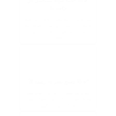
✔️ 💪 خامة قوية تستحمل أي
حاجة 💪
مصنوع من خامة مخملية فاخرة من فوق
وخامة PVC سميكة من تحت، عشان يبقى
متين ويتحمل الوزن الكبير من غير ما
يقلقك.
✔️ 🚀 يتنفخ بسرعة رهيبة 🚀
بييجي مع مضخة خاصة بيه، يعني مش
هتحتاج تشتري حاجة زيادة عشان تنفخه
في أقل من 3 دقايق.