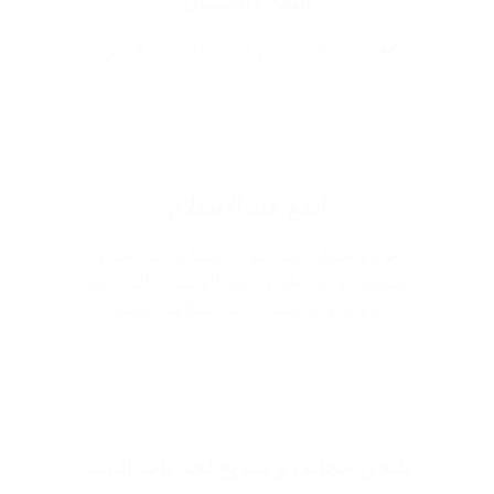
الثقة والضمان
✔️ ضمان استبدال و استرجاع لمدة 14 يوم
ادفع عند الاستلام
✔️ مع ضمان ضد عيوب الصناعه عن طريق
الصفحة او عن طريق رقم الواتساب الذي يأتي
مع فاتوره الشراء عند استلامك المنتج
شحن مجاني و سريع لحد باب البيت