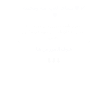
✔️ 🛡️ مساحة لعب آمنة ومحمية
🛡️:
تصميم واسع ومريح يكفي من 3 لـ 4
أطفال، عشان يلعبوا براحتهم في مكانهم
الخاص.
شوف الصور من هنا
⬇️⬇️⬇️