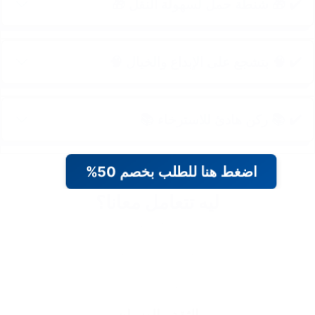
✔️ 🎁 شنطة حمل لسهولة النقل 🎁
✔️ 🧠 بتشجع على الإبداع والخيال 🧠
✔️ 📚 ركن هادئ للاسترخاء 📚
اضغط هنا للطلب بخصم 50%
ليه تتعامل معانا؟