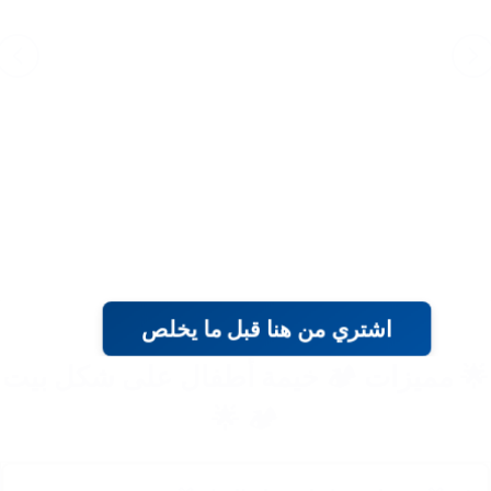
اشتري من هنا قبل ما يخلص
 مميزات 🏕️ خيمة أطفال على شكل بيت
🏕️ 🌟