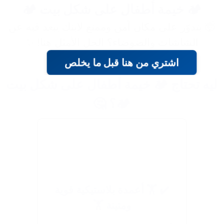
🏕️ خيمة أطفال على شكل بيت 🏕️
🤯 بتدوّر على مكان آمن وممتع لابنك يبعد فيه عن
الشاشات والضوضاء؟ الحل الأمثل هنا! ✨
اشتري من هنا قبل ما يخلص
ليه تحتاج 🏕️ خيمة أطفال على شكل بيت
🏕️؟ 🤔
✔️ 🏋️ أعمدة بلاستيكية قوية
ومتينة 🏋️