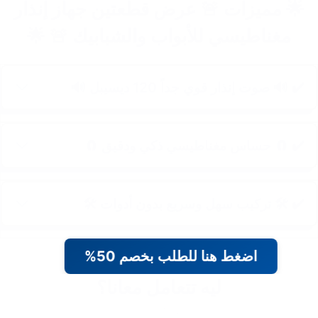
🌟 مميزات 🚨 عرض قطعتين جهاز إنذار
مغناطيسي للأبواب والشبابيك 🚨 🌟
✔️ 🔊 صوت إنذار قوي جداً 120 ديسيبل 🔊
✔️ 🧲 حساس مغناطيسي ذكي ودقيق 🧲
✔️ 🛠️ تركيب سهل وسريع بدون أدوات 🛠️
اضغط هنا للطلب بخصم 50%
ليه تتعامل معانا؟