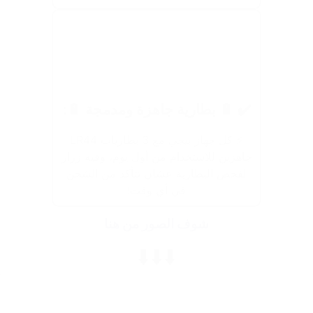
✔️ 🔋 بطارية جاهزة ومدمجة 🔋:
⚡ كل جهاز بيجي مع 3 بطاريات LR44
جاهزين للاستخدام من أول يوم، وفيه زرار
لفحص البطارية عشان تتأكد من الشحن
في أي وقت!
شوف الصور من هنا
⬇️⬇️⬇️