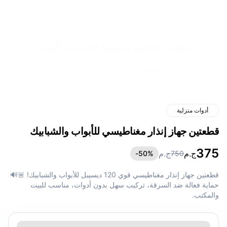
شحن مجاني و سريع لحد باب البيت
✔️ التوصيل خلال 48 ساعة من التأكيد.
أدوات منزلية
قطعتين جهاز إنذار مغناطيسي للأبواب والشبابيك
375
ج.م
ج.م
50
%-
750
قطعتين جهاز إنذار مغناطيسي قوي 120 ديسيبل للأبواب والشبابيك! 🚨🔊
حماية فعالة ضد السرقة، تركيب سهل بدون أدوات، مناسب للبيت
والمكتب.