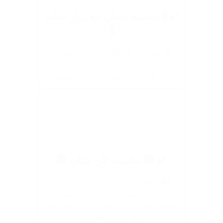
✔️ 🎚️ تصميم عملي مع زرار تحكم
🎚️
🔘 فيه زرار ON/OFF يديك مرونة لما
تحتاج تسيب الباب أو الشباك مفتوح بدون
إنذار، يعني أمان مع راحة في الاستخدام!
✔️ 🏢 مناسب لأي مكان 🏢
🏡 سواء في البيت، الشقة، المكتب،
الجراج، الأوضة في الفندق، أو سكن
الطلبة، الجهاز ده بيوفر حماية شاملة في
أي مكان تحتاجه!