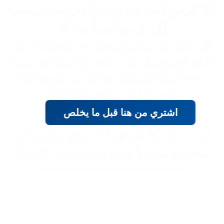
🚨 عرض قطعتين جهاز إنذار مغناطيسي
للأبواب والشبابيك 🚨
🏠 قلقان على بيتك أو محلك من السرقة؟ عايز
حماية قوية وفعالة بدون تعقيد ولا تركيبات صعبة؟
جرب أقوى جهاز إنذار مغناطيسي بصوت 120
ديسيبل وخلي بالك مرتاحة! 😍
اشتري من هنا قبل ما يخلص
ليه تحتاج 🚨 عرض قطعتين جهاز إنذار
مغناطيسي للأبواب والشبابيك 🚨؟ 🤔