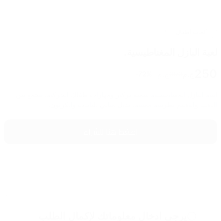
ألعاب أطفال
لعبة البازل المغناطيسية.
250
ج.م
ج.م
72
%-
900
لعبة البازل المغناطيسية لتنمية تركيز ومهارات طفلك الحركية. بتجمع بين
اللعب والتعليم بطريقة ممتعة، بديل مثالي للتابلت والكرتون.
اضغط هنا للشراء
يرجى ادخال معلوماتك لإكمال
الطلب