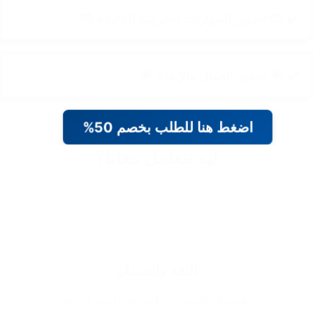
✔️ 🤲 تطوير المهارات الحركية الدقيقة 🤲
✔️ 🌟 تحفيز الخيال والإبداع 🌟
اضغط هنا للطلب بخصم 50%
ليه تتعامل معانا؟
الثقة والضمان
✔️ ضمان استبدال و استرجاع لمدة 14 يوم