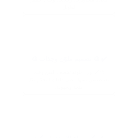
الطويل.
✔️ 🎨 تصميم ملوّن وجذاب 🎨
🎨🖌️ بورد ملونة تخطف العين وقلم
مغناطيسي يسهل على طفلك التحكم بكل
متعة وسهولة.