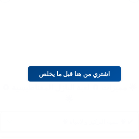
اشتري من هنا قبل ما يخلص
🌟 مميزات 🧲 لعبة البازل المغناطيسية 🧲
🌟
✔️ 🧠 تنمية التركيز والانتباه 🧠