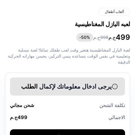
ألعاب أطفال
لعبه البازل المغناطيسية
499
ج.م
ج.م
50
%-
998
لعبة البازل المغناطيسية هتغير وقت لعب طفلك تمامًا! لعبة مسلية
وتعليمية في نفس الوقت بتساعده ينمي التركيز، يحسن مهاراته الحركية
الدقيقة
يرجى ادخال معلوماتك لإكمال
الطلب
تكلفة الشحن
شحن مجاني
الاجمالي
499
ج.م