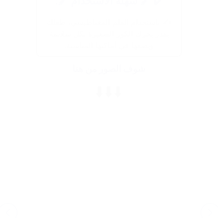
✔️ 🖌️ سهلة الاستخدام 🖌️:
✍️ باستخدام القلم المغناطيسي، طفلك
يقدر يحرك الكور الصغيرة بكل سلاسة
ويضعها في أماكنها المناسبة.
شوف الصور من هنا
⬇️⬇️⬇️