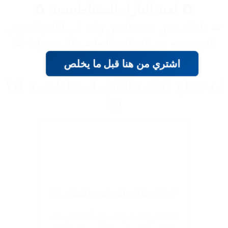
🧲 لعبة البازل المغناطيسية 🧲
🧩 طفلك مش بيستفاد من وقته في اللعب؟ جربي
لعبة تجمع بين التسلية والتعليم بكل سهولة! 🧩
اشتري من هنا قبل ما يخلص
ليه تحتاج 🧲 لعبة البازل المغناطيسية 🧲؟
🤔
✔️ 🎒 مثالية للسفر والتنقل 🎒
🛫 حجمها المدمج يسمح بأخذها في كل
مكان: مشاويرك، رحلاتك، وحتى السفر