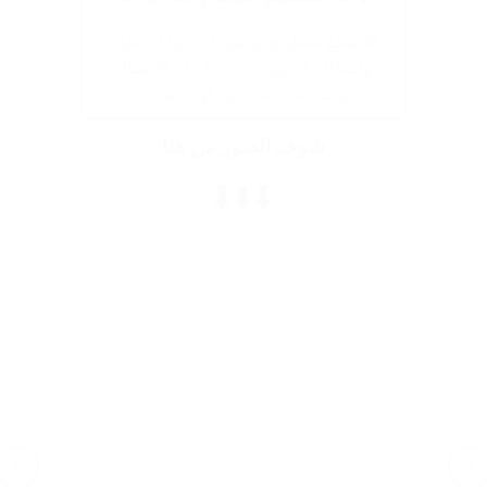
🍓 قطع شطرنج برسومات فواكه ملونة
وأشكال كرتونية تجذب انتباه الأطفال
وتشدهم للعب من أول نظرة.
شوف الصور من هنا
⬇️⬇️⬇️