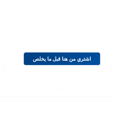
اشتري من هنا قبل ما يخلص
🌟 مميزات 🍒 شطرنج تحدي الذاكرة 🍒 
✔️ 🤩 تفاعل عائلي ممتع 🤩
✔️ ✅ خامات آمنة للأطفال ✅