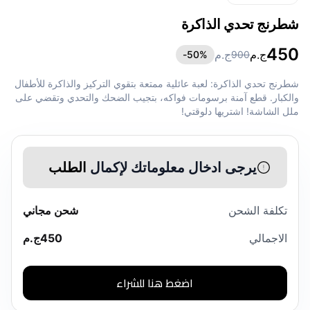
شطرنج تحدي الذاكرة
450
ج.م
ج.م
50
%-
900
شطرنج تحدي الذاكرة: لعبة عائلية ممتعة بتقوي التركيز والذاكرة للأطفال
والكبار. قطع آمنة برسومات فواكه، بتجيب الضحك والتحدي وتقضي على
ملل الشاشة! اشتريها دلوقتي!
يرجى ادخال معلوماتك لإكمال
الطلب
تكلفة الشحن
شحن مجاني
الاجمالي
450
ج.م
اضغط هنا للشراء