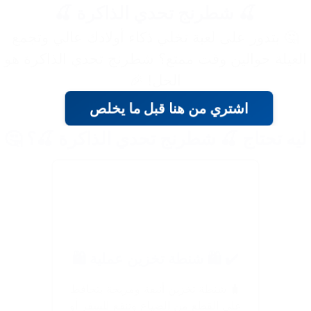
🍒 شطرنج تحدي الذاكرة 🍒
🤔 بتدور على لعبة تخلي ذكاء أولادك عالي وتجمع
العيلة حوالين وقت ممتع؟ شطرنج تحدي الذاكرة هو
الحل! 🎉
اشتري من هنا قبل ما يخلص
ليه تحتاج 🍒 شطرنج تحدي الذاكرة 🍒؟ 🤔
✔️ 🛍️ شنطة تخزين عملية 🛍️
🧳 شنطة تخزين أنيقة ومريحة بتحافظ
على القطع من الضياع وتنفع للسفر أو