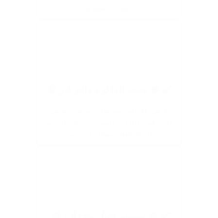
التخزين بسهولة.
✔️ 🧠 تنمية الذاكرة والتركيز 🧠
🎯 طريقة لعب بسيطة وممتعة بتشتغل
على تقوية الذاكرة البصرية وزيادة التركيز
عند الأطفال بشكل غير ممل.
✔️ 🎨 تصميم شيك وجذاب 🎨: