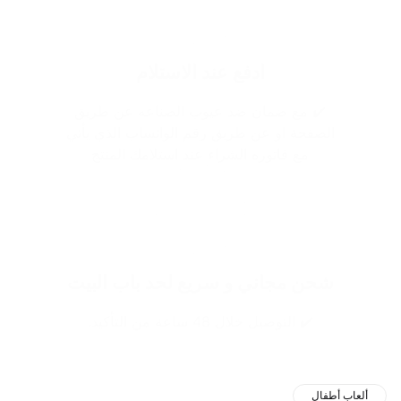
ادفع عند الاستلام
✔️ مع ضمان ضد عيوب الصناعه عن طريق
الصفحة او عن طريق رقم الواتساب الذي يأتي
مع فاتوره الشراء عند استلامك المنتج
شحن مجاني و سريع لحد باب البيت
✔️ التوصيل خلال 48 ساعة من التأكيد.
ألعاب أطفال