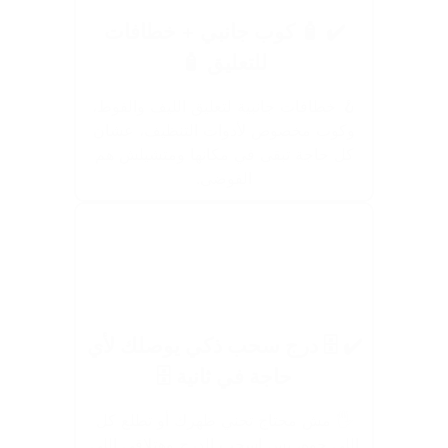
✔️ 🧴 كوب جانبي + خطافات
للتعليق 🧴
🪝 خطافات جانبية لتعليق الليف والفوط،
وكوب مخصوص لأدوات التنظيف، عشان
كل حاجة تبقى في مكانها ومتشيلش هم
الفوضى.
✔️ 🗄️ درج سحب ذكي يوصلك لأي
حاجة في ثانية 🗄️
🖐️ مش محتاج تحني ظهرك أو تطلع كل
اللي جوه، بس اسحب الدرج وهتلاقي اللي