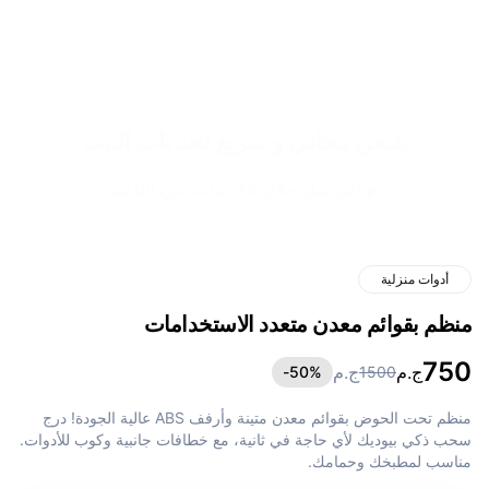
شحن مجاني و سريع لحد باب البيت
✔️ التوصيل خلال 48 ساعة من التأكيد.
أدوات منزلية
منظم بقوائم معدن متعدد الاستخدامات
750
ج.م
ج.م
50
%-
1500
منظم تحت الحوض بقوائم معدن متينة وأرفف ABS عالية الجودة! درج
سحب ذكي بيوديك لأي حاجة في ثانية، مع خطافات جانبية وكوب للأدوات.
مناسب لمطبخك وحمامك.