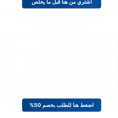
اشتري من هنا قبل ما يخلص
🌟 مميزات 🏗️ منظم بقوائم معدن متعدد
الاستخدامات 🏗️ 🌟
✔️ 🔧 تركيب سهل من غير أدوات 🔧
✔️ ♻️ متعدد الاستخدامات في كل أوضة ♻️
✔️ ✨ أرفف ABS عالية الجودة سهلة التنظيف ✨
اضغط هنا للطلب بخصم 50%
ليه تتعامل معانا؟