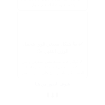
بتدور عليه قدامك على طول!
✔️ 🦾 هيكل معدني قوي يتحمل
الوزن التقيل 🦾:
💪 قوائم حديد متينة مش هتتقوص ومش
هتتكسر، بتتحمل المنظفات والزجاجيات
التقيلة بكل ثبات وأمان على مدار السنين.
شوف الصور من هنا
⬇️⬇️⬇️