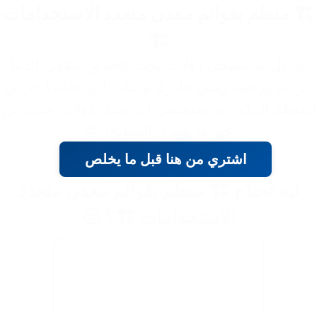
🏗️ منظم بقوائم معدن متعدد الاستخدامات
🏗️
🤯 كل ما بتفتحي دولاب تحت الحوض بتلاقي الدنيا
كركبة وزحمة ومش قادرة توصلي لأي حاجة؟ جربي
المنظم الذكي ده وهتحسي إن عندك دولاب جديد من
غير ما تغيري المطبخ! 😍
اشتري من هنا قبل ما يخلص
ليه تحتاج 🏗️ منظم بقوائم معدن متعدد
الاستخدامات 🏗️؟ 🤔