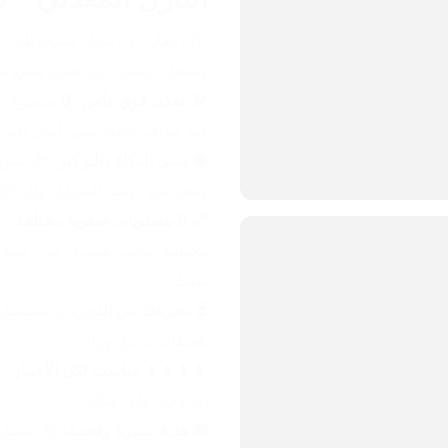
ويشغل دماغك في تحدي ممتع يخلي
🛠️ معدن قوي وآمن:
فيه حواف حادة، يعني أمان تام 
🧠 ينمي الذكاء والتركيز:
وتبعد عن دوشة الموبايل والـ Scroll اللي ملوش آخر.
🔗 8 مستويات صعوبة مختلفة:
نفسك.
⏳ بيخرجك من التوتر:
بلحظات تحدي وراحة.
👨‍👩‍👧‍👦 مناسب لكل الأعمار:
أي وقت وأي مكان.
🎁 هدية مميزة وفخمة: