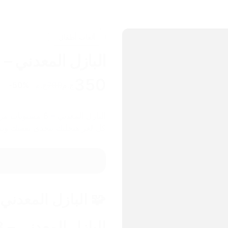
ألعاب أطفال
البازل المعدني – 8 مستويات
350
ج.م
700
ج.م
%-
50
البازل المعدني 
كل لغز هيخليك تتحدى نفسك وتبعد
البازل المعدني – 8 مستويات من التحدي 🧩