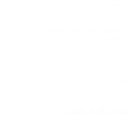
لال 48 ساعة!
يسية – 450ج.م 900ج.م
800ج.م
لوماتك لإكمال
الطلب