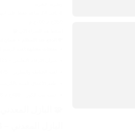
وتجربة عبقرية.
⏳ باقي 24 ساعة فقط علي انتهاء الخصم!
350ج.م 700ج.م
اضغط هنا للشراء الآن 🧩
💸 الدفع عند الاستلام + ضمان استبدال 14 يوم + توصيل مجاني خ
منتجات مشابهة:
لعبه الرسم المغناط
ميزان الأرقام التعليمي – 425ج.م 850ج.م
لعبه الخياطه والتطريز – 475ج.م 950ج.م
طقم الأعمال الفنية بالكريستال – 400ج.م 
خيمة بيت الكور – 499ج.م 998ج.م
البازل المعدني – 8 مستويات من التحدي 🧩