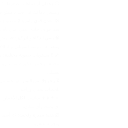
ويشغل دماغك في تحدي ممتع يخلي
🛠️ معدن قوي وآمن:
فيه حواف حادة، يعني أمان تام 
🧠 ينمي الذكاء والتركيز:
وتبعد عن دوشة الموبايل والـ Scroll اللي ملوش آخر.
🔗 8 مستويات صعوبة مختلفة:
نفسك.
⏳ بيخرجك من التوتر:
بلحظات تحدي وراحة.
👨‍👩‍👧‍👦 مناسب لكل الأعمار:
أي وقت وأي مكان.
🎁 هدية مميزة وفخمة:
وتجربة عبقرية.