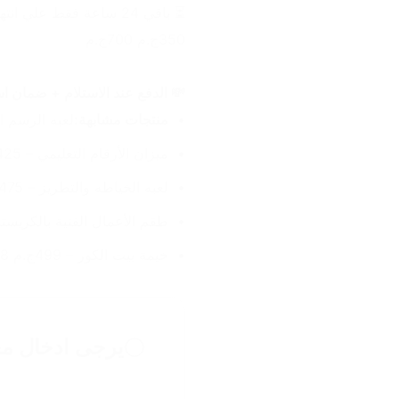
⏳ باقي 24 ساعة فقط علي انتهاء الخصم!
350ج.م 700ج.م
💸 الدفع عند الاستلام + ضمان استبدال 14 يوم + توصيل مجاني خ
منتجات مشابهة:
لعبه الرسم المغناط
ميزان الأرقام التعليمي – 425ج.م 850ج.م
لعبه الخياطه والتطريز – 475ج.م 950ج.م
طقم الأعمال الفنية بالكريستال – 400ج.م 
خيمة بيت الكور – 499ج.م 998ج.م
يرجى ادخال مع