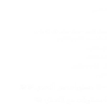
لال 48 ساعة!
يسية – 450ج.م 900ج.م
800ج.م
🧩 البازل المعدني – 8 مستويات من التحدي 🧩🧩 