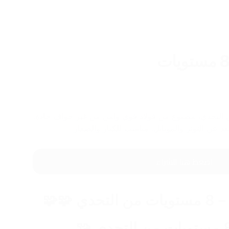
– 8 مستويات من التحدي، مصنوع من فولاذ قوي وآمن من غير حواف حادة.
 عن التوتر والموبايل. مناسب للكبار والصغار
اضغط هنا للشراء
🧩 البازل المعدني – 8 مستويات من التحدي 🧩🧩 