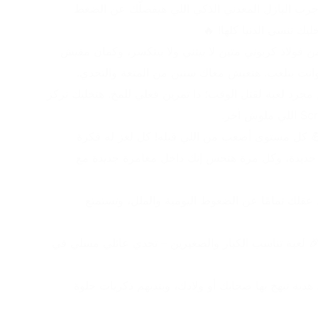
😮 زهقان أو دماغك مضغوطة؟ جرب البازل المعدني الذكي اللي هيفصلّك عن الضغط 
ك تنسى الدنيا كلها! 🔥
 🔒 مصنوع من فولاذ كربوني متين لا بيتني ولا بيتكسر، وكمان مفيش 
وانت بتلعب. هتعيش معاك سنين من المتعة والتحدي.
 💭 مش مجرد لعبة لقتل الوقت؛ دا تمرين فعلي للمخ. هتخليك تركز 
 💪 كل مستوى أصعب من اللي قبله! كل لغز له فكرة 
مختلفة بتختبر تفكيرك من زاوية جديدة، وكل مرة هتحس إنك داخل مغامرة جديدة مع 
 😌 هتفصل عقلك تمامًا عن الضغوط اليومية والملل، وتستمتع 
 🎉 لعبة تناسب الكبار والصغيرين – تحدي عائلي مسلي في 
 🥇 أفضل هدية تبهج بها صحابك أو ولادك، وبتديهم ذكريات حلوة 