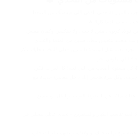
😮 زهقان أو دماغك مضغوطة؟ جرب البازل المعدني الذكي اللي هيفصلّك عن الضغط 
ك تنسى الدنيا كلها! 🔥
 🔒 مصنوع من فولاذ كربوني متين لا بيتني ولا بيتكسر، وكمان مفيش 
وانت بتلعب. هتعيش معاك سنين من المتعة والتحدي.
 💭 مش مجرد لعبة لقتل الوقت؛ دا تمرين فعلي للمخ. هتخليك تركز 
 💪 كل مستوى أصعب من اللي قبله! كل لغز له فكرة 
مختلفة بتختبر تفكيرك من زاوية جديدة، وكل مرة هتحس إنك داخل مغامرة جديدة مع 
 😌 هتفصل عقلك تمامًا عن الضغوط اليومية والملل، وتستمتع 
 🎉 لعبة تناسب الكبار والصغيرين – تحدي عائلي مسلي في 
 🥇 أفضل هدية تبهج بها صحابك أو ولادك، وبتديهم ذكريات حلوة 