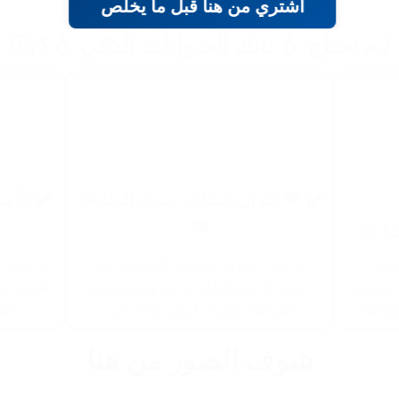
اشتري من هنا قبل ما يخلص
ليه تحتاج 💧 تانك الحيوانات الذكي 💧؟ 🤔
وم كامل
✔️ 👁️ خزان شفاف سهل المتابعة
👁️
✔️ 
ليف لفترة
📊 تقدر تشوف مستوى المية من بره
🚿 
يت ساعات
بدون ما تفتح التانك، راحة وسهولة في
والغسيل
م.
المراقبة وتعرف امتى تملاه تاني.
جاهز ل
شوف الصور من هنا