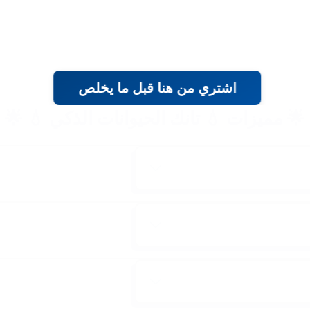
اشتري من هنا قبل ما يخلص
🌟 مميزات 💧 تانك الحيوانات الذكي 💧 🌟