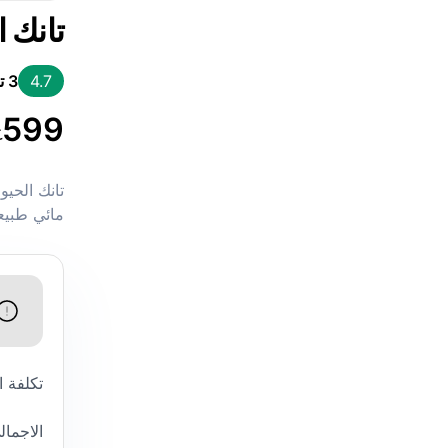
تانك 
4.7
3
ت
599
ج
تانك الحي
مائي طبيع
تكلفة 
الاجمال