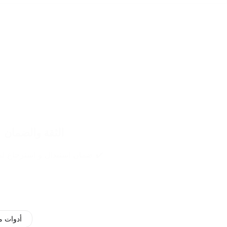
الثقة والضمان
✔️ ضمان استبدال و استرجاع لمدة 14
أدوات م