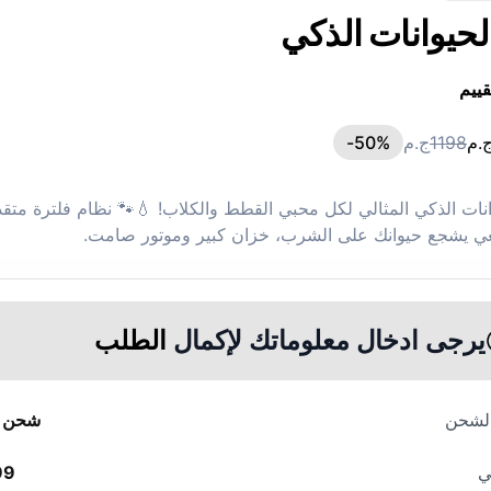
الحيوانات الذكي
قييم
.م
1198
ج.م
%-
50
وانات الذكي المثالي لكل محبي القطط والكلاب! 💧🐾 نظام فلترة متق
ي يشجع حيوانك على الشرب، خزان كبير وموتور صامت.
يرجى ادخال معلوماتك لإكمال
الطلب
الشحن
شحن م
ي
99