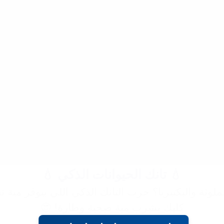
💧 تانك الحيوانات الذكي 💧
ملوثة والبكتيريا؟ جرب التانك الذكي اللي بيوفر مي
كلبك يشرب مية صحية وطازة! 😍