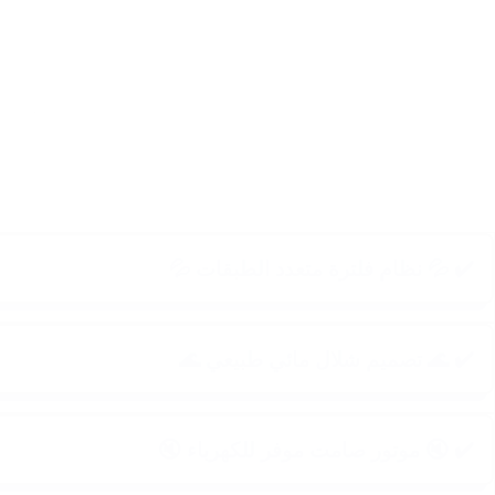
✔️ 💦 نظام فلترة متعدد الطبقات 💦
✔️ 🌊 تصميم شلال مائي طبيعي 🌊
✔️ 🔇 موتور صامت موفر للكهرباء 🔇