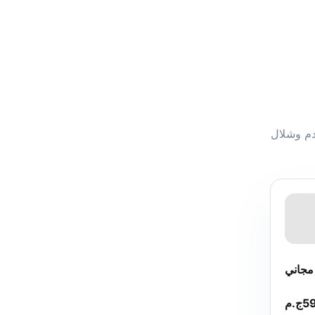
دم وشلال
جاني
5
ج.م