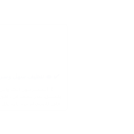
 تنظيف سهل وسريع 🧽
التصميم سهل الفك والتركيب
، تقدر تنضفه في دقائق وترجعه
لاستخدام مرة تانية بكل بساطة.