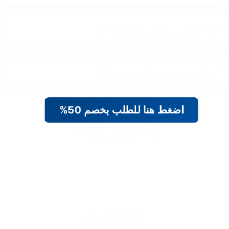
✔️ 🏞️ مناسب لكل المواقف 🏞️
✔️ 📲 سهولة في الاستخدام 📲
اضغط هنا للطلب بخصم 50%
ليه تتعامل معانا؟
الثقة والضمان