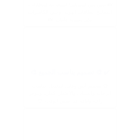
📸 مش بس للموبايل! استخدمه للنظارات،
المفاتيح، بطاقات الهوية، وحتى الكاميرات
بكل سهولة وأمان. 📸
✔️ 🎨 تصميم يناسب الجميع 🎨
👕 تصميم أنيق وقابل للتعديل، يناسب
الرجالة والستات والأطفال كمان، وبيوفر
راحة وأناقة في نفس الوقت. 👕