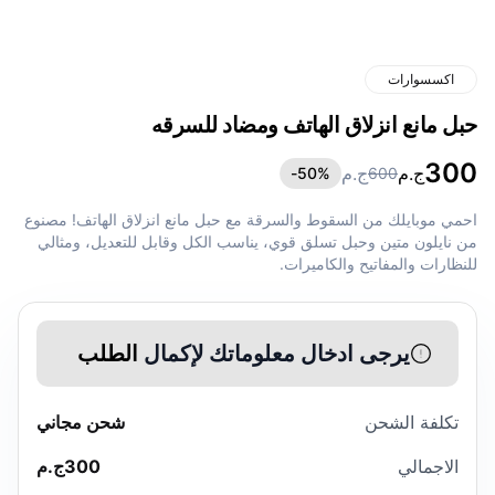
اكسسوارات
حبل مانع انزلاق الهاتف ومضاد للسرقه
300
ج.م
ج.م
50
%-
600
احمي موبايلك من السقوط والسرقة مع حبل مانع انزلاق الهاتف! مصنوع
من نايلون متين وحبل تسلق قوي، يناسب الكل وقابل للتعديل، ومثالي
للنظارات والمفاتيح والكاميرات.
يرجى ادخال معلوماتك لإكمال
الطلب
تكلفة الشحن
شحن مجاني
الاجمالي
300
ج.م