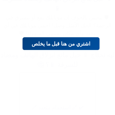
📱
🛡️ بتحس بالخوف إن موبايلك يقع أو يتسرق في
الزحمة؟ الحل الأمثل وصل! احمي موبايلك في أي
وقت وأي مكان بمنتهى السهولة! 🛡️
اشتري من هنا قبل ما يخلص
يه تحتاج 📱 حبل مانع انزلاق الهاتف ومضاد
للسرقة 📱؟ 🤔
✔️ 🔗 استخدام متعدد 🔗