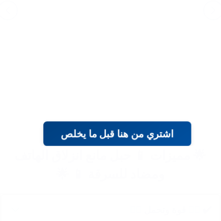
اشتري من هنا قبل ما يخلص
🌟 مميزات 📱 حبل مانع انزلاق الهاتف
ومضاد للسرقة 📱 🌟
✔️ 🏋️‍♂️ قوة وتحمل 🏋️‍♂️