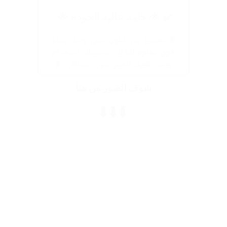
✔️ 🌟 خامة عالية الجودة 🌟:
🧵 مصنوع من نايلون متين وحبل تسلق
قوي مقاوم للتآكل، بيضمنلك استخدام
يومي طويل العمر بدون مشاكل. 🧵
شوف الصور من هنا
⬇️⬇️⬇️