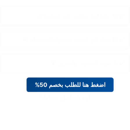
✔️ 🧸 خامة آمنة وناعمة على البشرة 🌿
✔️ 🎛️ تحكم في الصوت وسهولة الاستخدام 🔊
✔️ 🧼 سهلة التنضيف والتخزين 🧳
اضغط هنا للطلب بخصم 50%
ليه تتعامل معانا؟