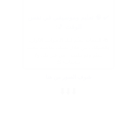
✔️ 🧠 تعليم وموسيقى في نفس
الوقت 🎵:
📚 السجادة بتعلّم ابنك الأصوات، الألوان،
والحيوانات من خلال نغمات تفاعلية بتخليه
يتعلم وهو بيلعب – من غير ملل ولا
شاشات! 😍
شوف الصور من هنا
⬇️⬇️⬇️