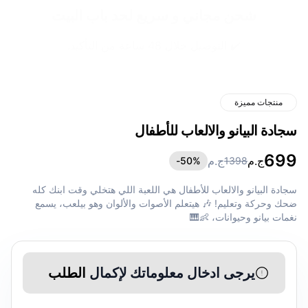
شحن مجاني و سريع لحد باب البيت
✔️ التوصيل خلال 48 ساعة من التأكيد.
منتجات مميزة
سجادة البيانو والالعاب للأطفال
699
ج.م
ج.م
50
%-
1398
سجادة البيانو والالعاب للأطفال هي اللعبة اللي هتخلي وقت ابنك كله
ضحك وحركة وتعليم! 🎶 هيتعلم الأصوات والألوان وهو بيلعب، يسمع
نغمات بيانو وحيوانات، 👶🎹
يرجى ادخال معلوماتك لإكمال
الطلب