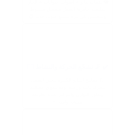
🐘 نغمات بيانو + أصوات حيوانات + ألحان
تعليمية جاهزة! الطفل هيفضل مبسوط
ومتحمس كل مرة يسمع صوت جديد 😄
✔️ 🦵 تشجّع الحركة والنشاط 🏃‍♂️
💪 مفاتيح البيانو الكبيرة بتخلي الطفل
يتحرك بإيده ورجله، وده بيقوّي عضلاته
ويطوّر التوازن والتركيز عنده بطريقة
ممتعة وآمنة. ⚡