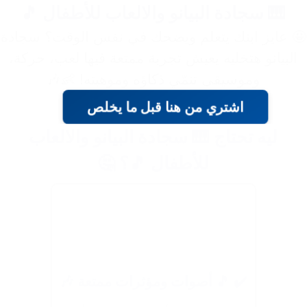
🎹 سجادة البيانو والالعاب للأطفال 🎵
 عايز ابنك يتعلم ويضحك في نفس الوقت؟ سجادة
البيانو هتخليه يعيش تجربة ممتعة فيها لعب، حركة،
وموسيقى تنمّي ذكاؤه وموهبته! 👶🎶
اشتري من هنا قبل ما يخلص
ليه تحتاج 🎹 سجادة البيانو والالعاب
للأطفال 🎵؟ 🤔
✔️ 🎵 أصوات ومؤثرات ممتعة 🎶