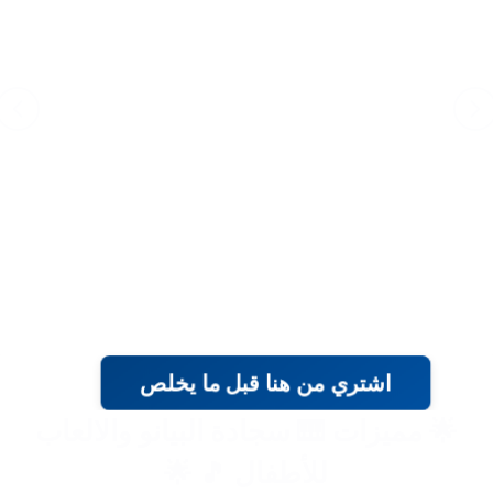
اشتري من هنا قبل ما يخلص
🌟 مميزات 🎹 سجادة البيانو والالعاب
للأطفال 🎵 🌟