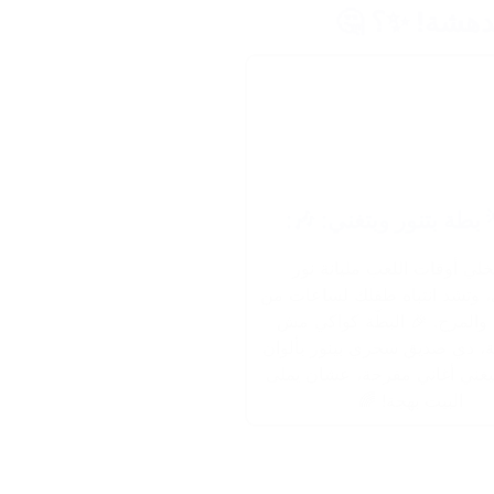
مدهشة! ✨؟ 🤔
 بطة بتنور وبتغني: 🎶:
لي أوقات اللعب مليانة نور
 وتشد انتباه طفلك لساعات من
والمرح. 🎉 البطّة كواكي مش
ة، دي صديق سحري بينور بألوان
يغني أغاني مفرحة، عشان يملى
البيت بهجة! 🌈