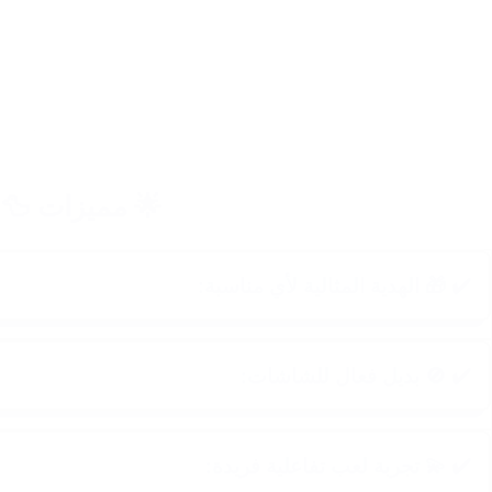
🌟 مميزات 🦆 
✔️ 🎁 الهدية المثالية لأي مناسبة:
✔️ 🚫 بديل فعال للشاشات:
✔️ 💫 تجربة لعب تفاعلية فريدة: