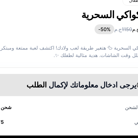
طفال
كواكي السحرية
.م
1150
ج.م
%-
50
اكي السحرية 🦆 هتغير طريقة لعب ولادك! اكتشف لعبة ممتعة ومبتكرة
قلل وقت الشاشات. هدية مثالية لطفلك ✨.
يرجى ادخال معلوماتك لإكمال
الطلب
الشحن
شحن م
ي
75