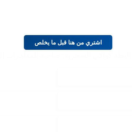
اشتري من هنا قبل ما يخلص
البطّة كواكي السحرية: صاحبة المغامرات ا