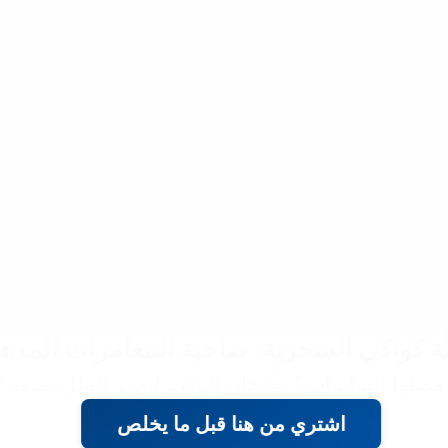
ّة كواكي السحرية: صاحبة المغامرات المد
يفضلوا الشاشات؟ 😫 حان الوقت لتغيير الملل بمتعة ل
اشتري من هنا قبل ما يخلص