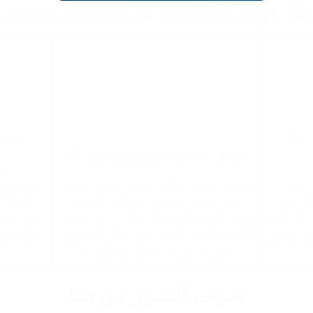
 البطّة كواكي السحرية: صاحبة المغامرات ا
✔️ 
: 🎶:
✔️ 🧠 محفز للخيال والإبداع: 💭
ة نور
ساعات من
صممت البطّة كواكي عشان تشجع طفلك
👶 مص
اكي مش
يحكي قصص ويتخيل مغامرات جديدة،
تماماً 
ر بألوان
وتنمي قدراته الإبداعية بعيداً عن أي شاشة.
ضارة، ع
شان يملى
🖼 💖 هتساعد طفلك يطور مهاراته الذهنية
لعب بيه
واللغوية بطريقة مسلية ومبتكرة. 🚀
شوف الصور من هنا