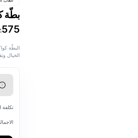
ألعاب أ
بطّة 
575
ج
البطّة كو
الخيال وت
تكلفة 
الاجمال