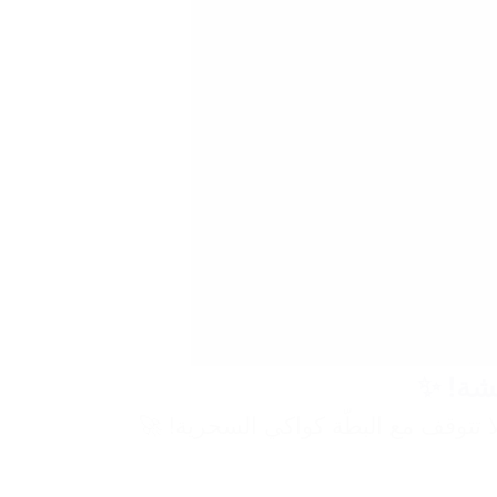
هشة! ✨
ا تتوقف مع البطّة كواكي السحرية! 🚀