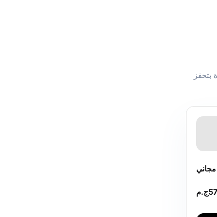
 بتحفز
جاني
5
ج.م