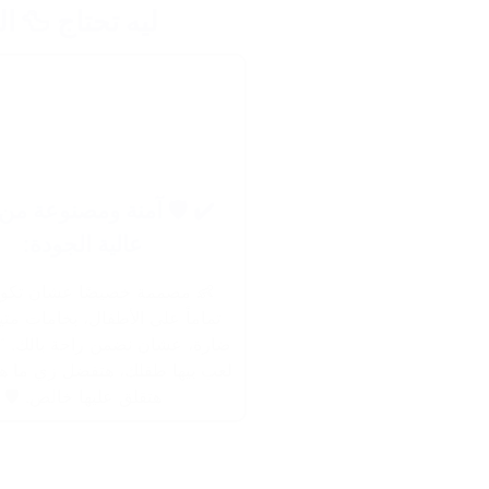
لمدهشة! ✨؟ 🤔
 آمنة ومصنوعة من مواد
عالية الجودة:
ممة خصيصًا عشان تكون آمنة
على الأطفال، بخامات متينة وغير
شان نضمن راحة بالك. ✅💪 مهما
ا طفلك، هتفضل زي ما هي، ومش
هتقلق عليها خالص. 🛡