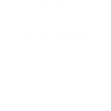
✔️ 📦 حجم مناسب لكل
الاحتياجات 📦
⚖️ حجم 1.5 لتر مثالي لكل حاجة في
مطبخك، من الحبوب والبقوليات للمسحوق
الغسيل. عملي وسهل التخزين.
✔️ 🔒 غطاء محكم وآمن 🔒
✅ غطاء بكليبسات قوية يضمن إن
المحتويات تفضل محفوظة بأمان من أي
تسريب أو رطوبة. مفيش قلق على الأكل
جوه العلبة!