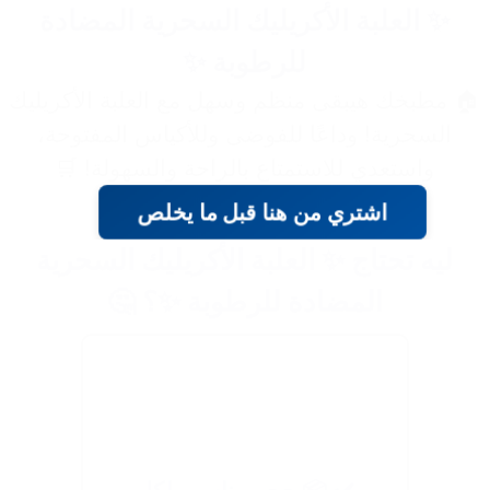
✨ العلبة الأكريليك السحرية المضادة
للرطوبة ✨
🏠 مطبخك هيبقى منظم وسهل مع العلبة الأكريليك
السحرية! وداعًا للفوضى وللأكياس المفتوحة،
واستعدي للاستمتاع بالراحة والسهولة! 🛒
اشتري من هنا قبل ما يخلص
ليه تحتاج ✨ العلبة الأكريليك السحرية
المضادة للرطوبة ✨؟ 🤔