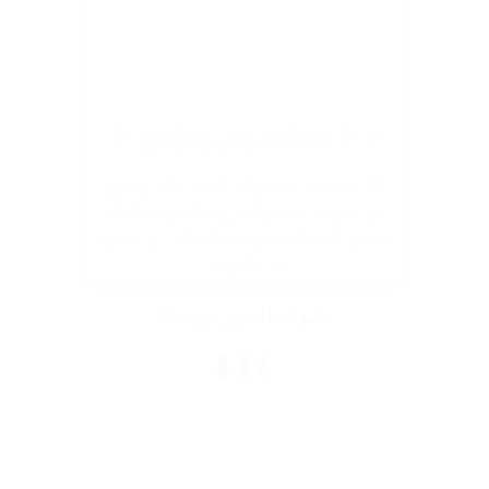
✔️ 🥄 شفافية وتدريج واضح 🥄:
🧐 هتشوفي محتويات العلبة بكل وضوح
من غير ما تفتحيها. تدريج واضح يساعدك
تعرفي كمية المتبقي، سواء كان رز، دقيق،
أو مكرونة.
شوف الصور من هنا
⬇️⬇️⬇️