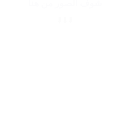
شوف الصور من هنا
⬇️⬇️⬇️