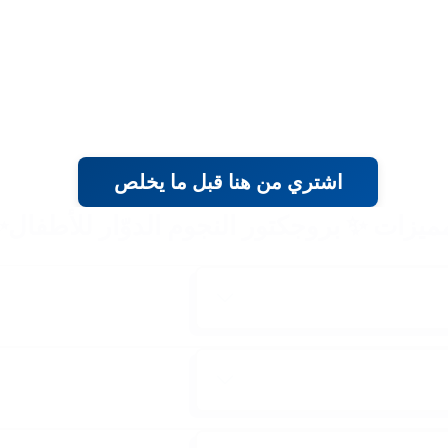
اشتري من هنا قبل ما يخلص
ميزات ✨ بروجكتور النجوم الدوّار للأطفال