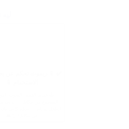
ليه 
✔️ 📱 ريموت تحكم عن ب
الاستخدام 📱
🕹️ غيّري الفيلم، الصوت، اللو
السطوع من مكانك — بدون ما
الطفل لو نام — تحكّم كامل وأن
في مكانك! 👌🛋️