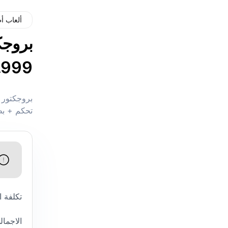
ألعاب أ
بروجكت
999
ج
تحكم + بطا
تكلفة 
الاجمال