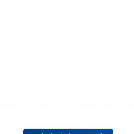
للأطفال – 15 فيلم + 10 أصوات نوم مهدّئة ✨
ته؟ وقت النوم بقى معركة؟ دموع وخوف من الضلمة؟
صوات المهدّية وخلّي النوم يبقى حاجة ممتعة ومُطمِّنة ك