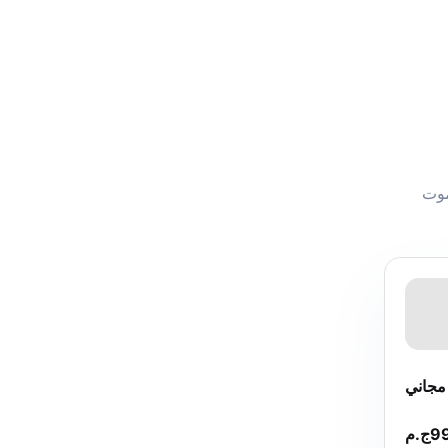
ية + ريموت
جاني
9
ج.م