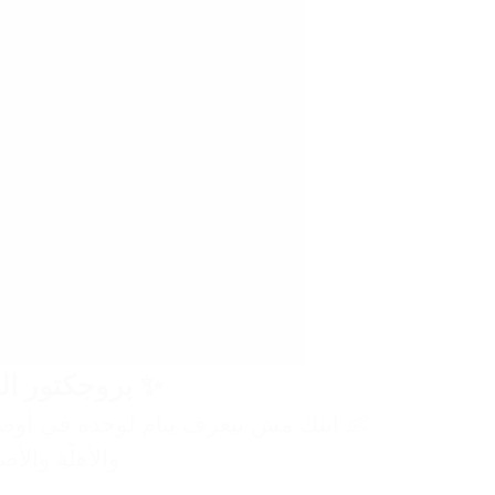
✨ بروجكتور النجوم الدوّار 
👶 ابنك مش بيعرف ينام لوحده في أوض
والأهلّة والأ