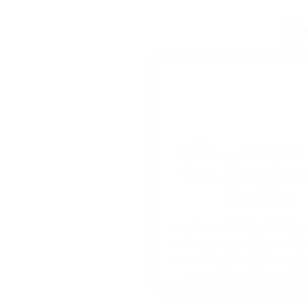
 🤔
 قابل للشحن – بطارية
1200mAh تشتغل 4-10
ساعات 🔋:
ش أسلاك ولا كابلات تقلقك —
اشحنيه بـ Type-C وشغّليه طول الليل،
 السفر أو المشاوير — خفيف
 التنقل في أي مكان! 🚗✈️