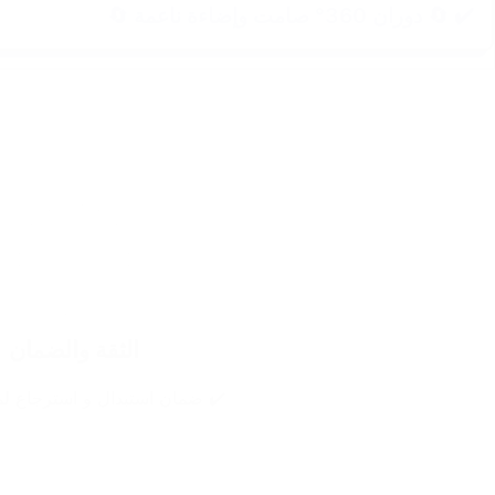
✔️ 🔄 دوران 360° صامت وإضاءة ناعمة 🔄
الثقة والضمان
✔️ ضمان استبدال و استرجاع لمدة 14