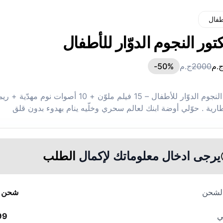
طفال
ور النجوم الدوّار للأطفال
.م
2000
ج.م
%-
50
بروجكتور النجوم الدوّار للأطفال – 15 فيلم ملوّن + 10 أصوات نوم مهدّ
رية . حوّلي أوضة ابنك لعالم سحري وخلّيه ينام بهدوء بدون قلق
يرجى ادخال معلوماتك لإكمال
الطلب
الشحن
شحن م
ي
99