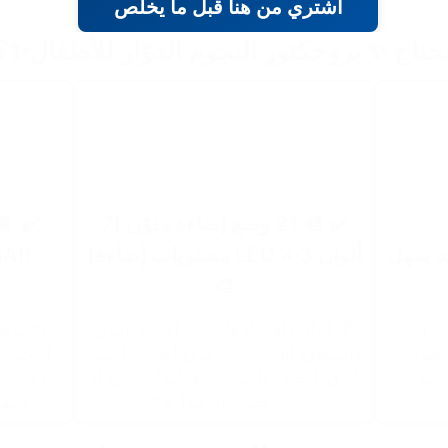
اشتري من هنا قبل ما يخلص
تحتاج ✨ بروجكتور النجوم الدوّار للأطفال✨؟
✔️ 🎨 21 وضع إضاءة ملوّن (7
✔️ 🔋
عد سهل
ألوان LED × 3 مستويات إضاءة)
🎨
ن، أو
🌈 ألوان زاهية أو هادية — اختاري اللون
🔌 مافي
 تفوقي
والسطوع اللي يناسب مزاج ابنك — أحمر،
ت مرتاحة
أزرق، أخضر، وأكثر — مع تأثيرات تدرّج أو
وحتى لو
ثابت حسب الرغبة! 💡🎨
وسهل