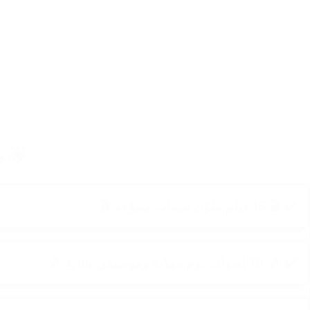
🌟 م
✔️ 🎬 15 فيلم ملوّن بثيمات متنوّعة 🎬
✔️ 🎵 10 أصوات نوم مهدّية وموسيقى هادية 🎵