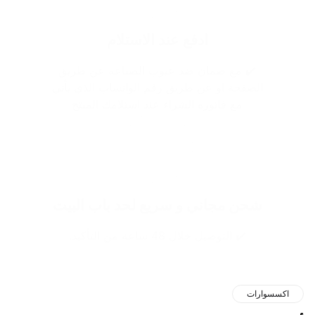
ادفع عند الاستلام
✔️ مع ضمان ضد عيوب الصناعه عن طريق
الصفحة او عن طريق رقم الواتساب الذي يأتي
مع فاتوره الشراء عند استلامك المنتج
شحن مجاني و سريع لحد باب البيت
✔️ التوصيل خلال 48 ساعة من التأكيد.
اكسسوارات