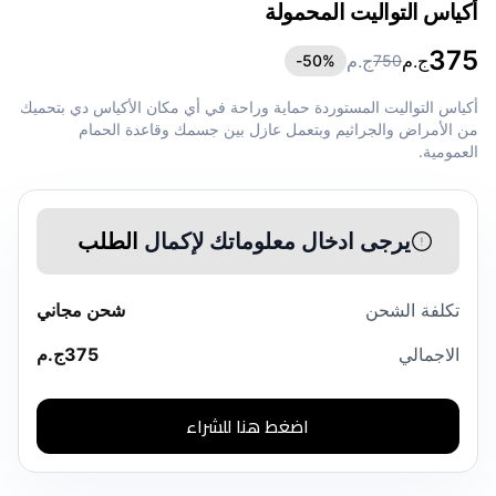
أكياس التواليت المحمولة
375
ج.م
ج.م
50
%-
750
أكياس التواليت المستوردة حماية وراحة في أي مكان الأكياس دي بتحميك
من الأمراض والجراثيم وبتعمل عازل بين جسمك وقاعدة الحمام
العمومية.
يرجى ادخال معلوماتك لإكمال
الطلب
تكلفة الشحن
شحن مجاني
الاجمالي
375
ج.م
اضغط هنا للشراء