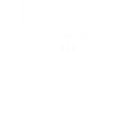
بتحميك من الأمراض والجراثيم 🦠 وبتعمل
عازل بين جسمك وقاعدة الحمام
العمومية.
شوف الصور من هنا
⬇️⬇️⬇️